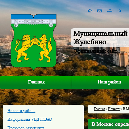
Муниципальный 
Жулебино
Официальный сайт
Главная
Наш район
Главная
/
Новости
/ В М
Новости района
Информация УВД ЮВАО
В Москве опред
Прокурор разъясняет