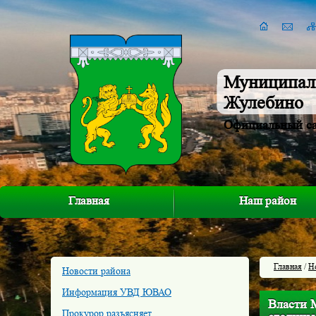
Муниципал
Жулебино
Официальный с
Главная
Наш район
Главная
/
Н
Новости района
Информация УВД ЮВАО
Власти 
Прокурор разъясняет