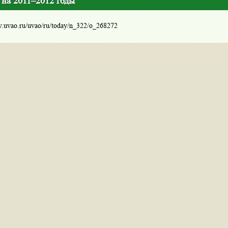
 на 2011–2012 годы
w.uvao.ru/uvao/ru/today/n_322/o_268272