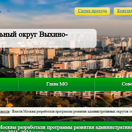
Схема проезда
Контак
ьный округ Выхино-
айт
Глава МО
Сове
овости
/ Власти Москвы разработали программы развития административных округов с
Москвы разработали программы развития административ