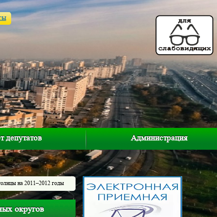
ты
т депутатов
Администрация
толицы на 2011–2012 годы
ных округов