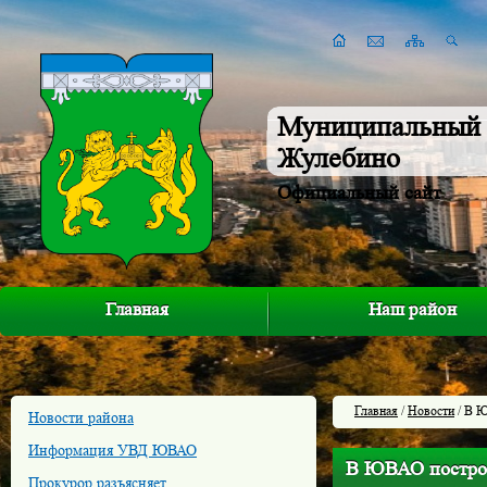
Муниципальный 
Жулебино
Официальный сайт
Главная
Наш район
Главная
/
Новости
/ В Ю
Новости района
Информация УВД ЮВАО
В ЮВАО построя
Прокурор разъясняет