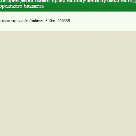
тегории детей имеют право на получение путевки на от
городского бюджета
w.uvao.ru/uvao/ru/today/n_340/o_266539