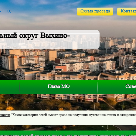
Схема проезда
Контак
ьный округ Выхино-
айт
Глава МО
Сове
овости
/ Какие категории детей имеют право на получение путевки на отдых и оздоровлен