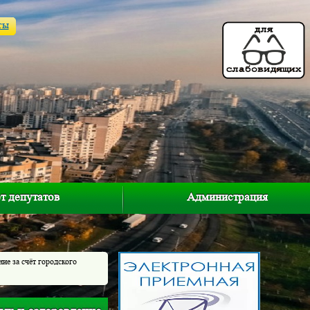
ты
т депутатов
Администрация
ие за счёт городского