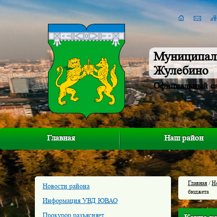
Муниципал
Жулебино
Официальный с
Главная
Наш район
Главная
/
Н
Новости района
бюджета
Информация УВД ЮВАО
Прокурор разъясняет