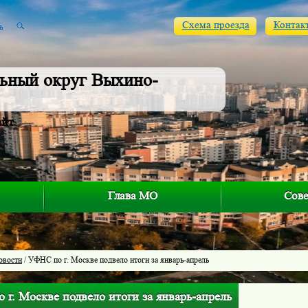
Схема проезда
Контак
ьный округ Выхино-
айт
Глава МО
Сове
овости
/ УФНС по г. Москве подвело итоги за январь-апрель
г. Москве подвело итоги за январь-апрель