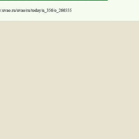
w.uvao.ru/uvao/ru/today/n_356/o_266555