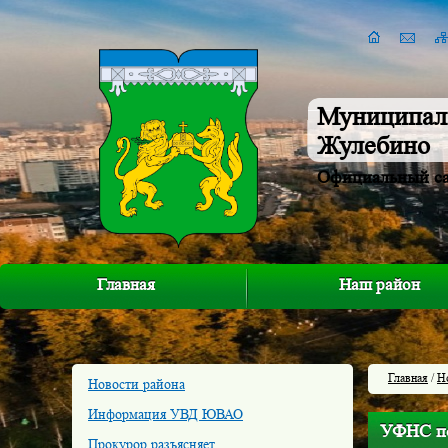
Муниципал
Жулебино
Официальный с
Главная
Наш район
Главная
/
Н
Новости района
Информация УВД ЮВАО
УФНС по 
Прокурор разъясняет