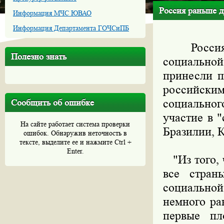
Россия раньше д
Информация МЧС ЮВАО
Информация Департамента ГОЧСиПБ
Россия р
Полезно знать
социально
принесли п
российским
социально
Сообщить об ошибке
участие в 
На сайте работает система проверки
Бразилии, 
ошибок. Обнаружив неточность в
тексте, выделите ее и нажмите Ctrl +
Enter.
"Из того, 
все стран
социально
немного ра
первые пл