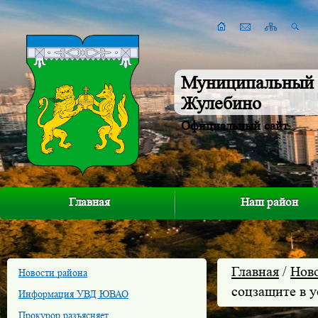
Муниципальный 
Жулебино
Официальный сайт
Главная
Наш район
Главная
/
Нов
Новости района
соцзащите в у
Информация УВД ЮВАО
Прокурор разъясняет