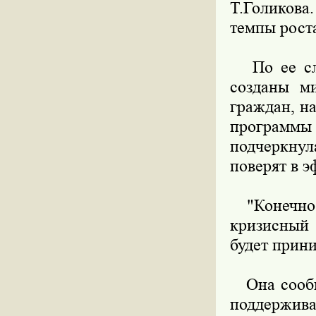
Т.Голикова
темпы рост
По ее сло
созданы м
граждан, н
программы
подчеркнул
поверят в э
"Конечно, 
кризисный 
будет прини
Она сообщи
поддержив