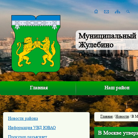
Муниципальный 
Жулебино
Официальный сайт
Главная
Наш район
Главная
/
Новости
/ В М
Новости района
Информация УВД ЮВАО
В Москве утвер
Прокурор разъясняет