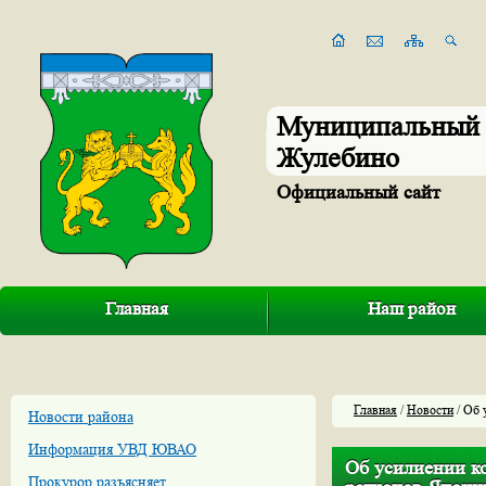
Муниципальный 
Жулебино
Официальный сайт
Главная
Наш район
Главная
/
Новости
/ Об 
Новости района
Информация УВД ЮВАО
Об усилиении к
Прокурор разъясняет