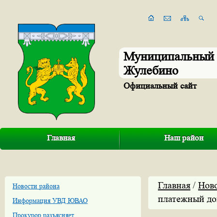
Муниципальный 
Жулебино
Официальный сайт
Главная
Наш район
Главная
/
Нов
Новости района
платежный до
Информация УВД ЮВАО
Прокурор разъясняет