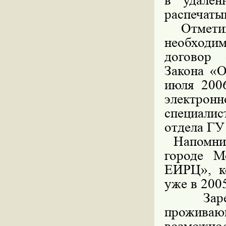
в удален
распечаты
Отметим,
необходи
договор 
Закона «
июля 200
электрон
специали
отдела ГУ
Напомним,
городе М
ЕИРЦ», к
уже в 2005
Зарегис
проживаю