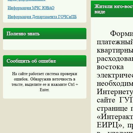
Жители юго-вос
Информация МЧС ЮВАО
виде
Информация Департамента ГОЧСиПБ
Формиро
Полезно знать
платежный
квартир
расходова
Сообщить об ошибке
востока
электриче
На сайте работает система проверки
ошибок. Обнаружив неточность в
необходим
тексте, выделите ее и нажмите Ctrl +
Интернету
Enter.
сайте ГУ
странице 
«
Инт
ЕИРЦ», пр