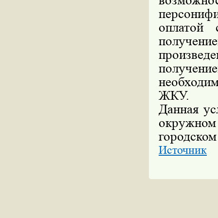
возможн
персониф
оплатой
получени
произве
получени
необходим
ЖКУ.
Данная ус
окружно
городском
Источник