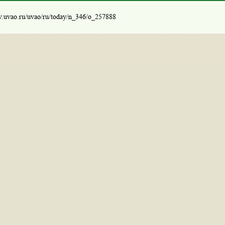
w.uvao.ru/uvao/ru/today/n_346/o_257888