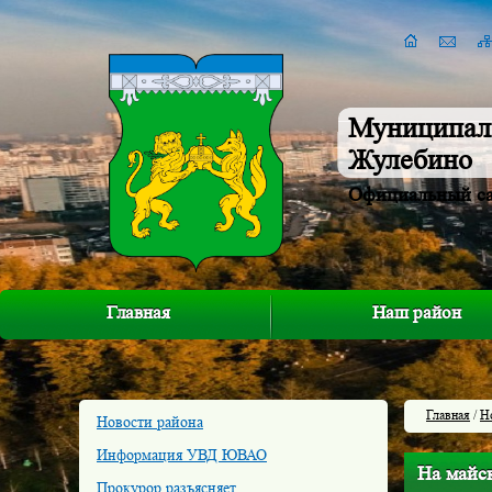
Муниципал
Жулебино
Официальный с
Главная
Наш район
Главная
/
Н
Новости района
Информация УВД ЮВАО
На майск
Прокурор разъясняет