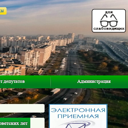
ты
т депутатов
Администрация
оветских лет