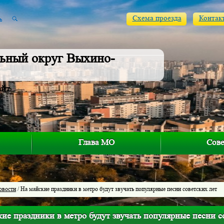
Схема проезда
Контак
ьный округ Выхино-
айт
Глава МО
Сове
овости
/ На майские праздники в метро будут звучать популярные песни советских лет
ие праздники в метро будут звучать популярные песни с