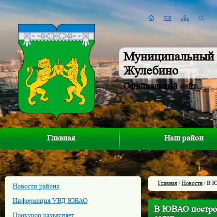
Муниципальный 
Жулебино
Официальный сайт
Главная
Наш район
Главная
/
Новости
/ В Ю
Новости района
Информация УВД ЮВАО
В ЮВАО построя
Прокурор разъясняет