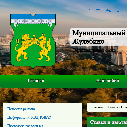
Муниципальный 
Жулебино
Официальный сайт
Главная
Наш район
Главная
/
Новости
/ Ста
Новости района
Информация УВД ЮВАО
Ставки и льготы
Прокурор разъясняет