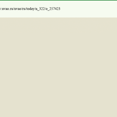
w.uvao.ru/uvao/ru/today/n_322/o_257423