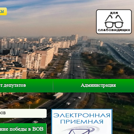
ты
т депутатов
Администрация
 ВОВ
щине победы в ВОВ