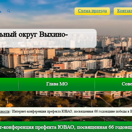
Схема проезда
Контак
ьный округ Выхино-
айт
Глава МО
Сове
овости
/ Интернет-конференция префекта ЮВАО, посвященная 66 годовщине победы в
т-конференция префекта ЮВАО, посвященная 66 годов