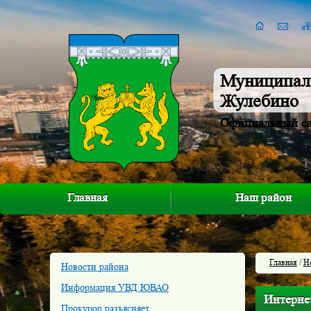
Муниципал
Жулебино
Официальный с
Главная
Наш район
Главная
/
Н
Новости района
Информация УВД ЮВАО
Интерне
Прокурор разъясняет