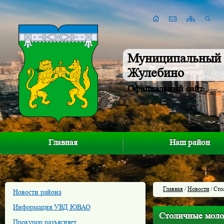
Муниципальный 
Жулебино
Официальный сайт
Главная
Наш район
Главная
/
Новости
/ Сто
Новости района
Информация УВД ЮВАО
Столичные моло
Прокурор разъясняет