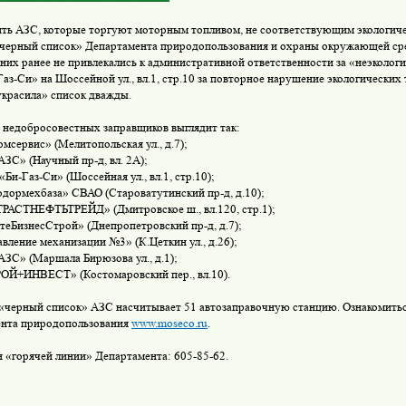
ять АЗС, которые торгуют моторным топливом, не соответствующим экологич
«черный список» Департамента природопользования и охраны окружающей ср
 них ранее не привлекались к административной ответственности за «неэколог
аз-Си» на Шоссейной ул., вл.1, стр.10 за повторное нарушение экологических 
украсила» список дважды.
едобросовестных заправщиков выглядит так:
мсервис» (Мелитопольская ул., д.7);
ЗС» (Научный пр-д, вл. 2А);
и-Газ-Си» (Шоссейная ул., вл.1, стр.10);
дормехбаза» СВАО (Староватутинский пр-д, д.10);
АСТНЕФТЬТРЕЙД» (Дмитровское ш., вл.120, стр.1);
еБизнесСтрой» (Днепропетровский пр-д, д.7);
вление механизации №3» (К.Цеткин ул., д.26);
ЗС» (Маршала Бирюзова ул., д.1);
Й+ИНВЕСТ» (Костомаровский пер., вл.10).
ерный список» АЗС насчитывает 51 автозаправочную станцию. Ознакомиться
нта природопользования
www.moseco.ru
.
горячей линии» Департамента: 605-85-62.