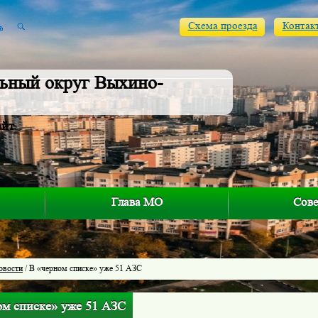
Схема проезда
Контак
ьный округ Выхино-
айт
Глава МО
Сове
овости
/ В «черном списке» уже 51 АЗС
ом списке» уже 51 АЗС