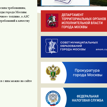
еским требованиям,
еды города Москвы.
ичное» топливо, а АЗС
требований к качеству
 с ним можно на сайте