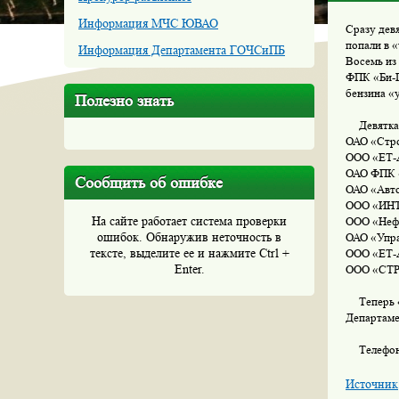
Информация МЧС ЮВАО
Сразу дев
попали в 
Информация Департамента ГОЧСиПБ
Восемь из
ФПК «Би-Г
бензина «
Полезно знать
Девятка н
ОАО «Стро
ООО «ЕТ-А
ОАО ФПК «Б
Сообщить об ошибке
ОАО «Авто
ООО «ИНТР
На сайте работает система проверки
ООО «Нефт
ошибок. Обнаружив неточность в
ОАО «Упра
тексте, выделите ее и нажмите Ctrl +
ООО «ЕТ-А
Enter.
ООО «СТРО
Теперь «ч
Департаме
Телефон «
Источник