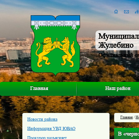
Муниципал
Жулебино
Официальный с
Главная
Наш район
Главная
/
Н
Новости района
Информация УВД ЮВАО
В «черн
Прокурор разъясняет