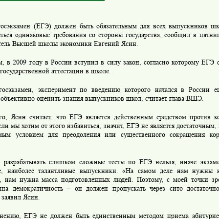
осэкзамен (ЕГЭ) должен быть обязательным для всех выпускников ш
яться одинаковые требования со стороны государства, сообщил в пятни
тель Высшей школы экономики Евгений Ясин.
, в 2009 году в России вступил в силу закон, согласно которому ЕГЭ
государственной аттестации в школе.
осэкзамен, эксперимент по введению которого начался в России е
 объективно оценить знания выпускников школ, считает глава ВШЭ.
го, Ясин считает, что ЕГЭ является действенным средством против 
сли мы хотим от этого избавиться, значит, ЕГЭ не является достаточным,
мым условием для преодоления или существенного сокращения кор
 разрабатывать слишком сложные тесты по ЕГЭ нельзя, иначе экзам
е, наиболее талантливые выпускники. «На самом деле нам нужны н
, нам нужна масса подготовленных людей. Поэтому, с моей точки зр
нна демократичность – он должен пропускать через сито достаточн
 заявил Ясин.
нению, ЕГЭ не должен быть единственным методом приема абитурие