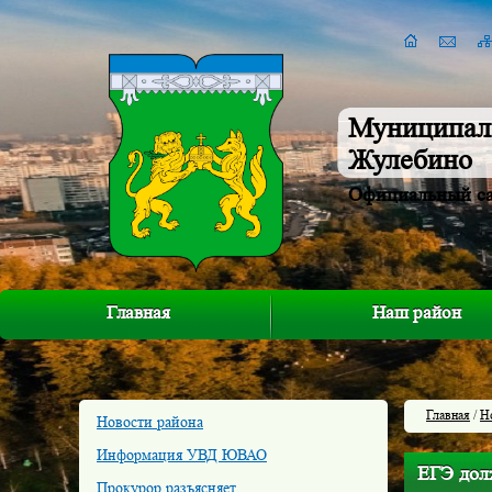
Муниципал
Жулебино
Официальный с
Главная
Наш район
Главная
/
Н
Новости района
Информация УВД ЮВАО
ЕГЭ дол
Прокурор разъясняет