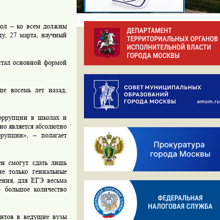
кол – ко всем должны
цу, 27 марта, научный
 стал основной формой
ще восемь лет назад,
коррупции в школах и
 но является абсолютно
рупции», – полагает
ен смогут сдать лишь
е только гениальные
ения, для ЕГЭ весьма
о большое количество
нтов в ведущие вузы