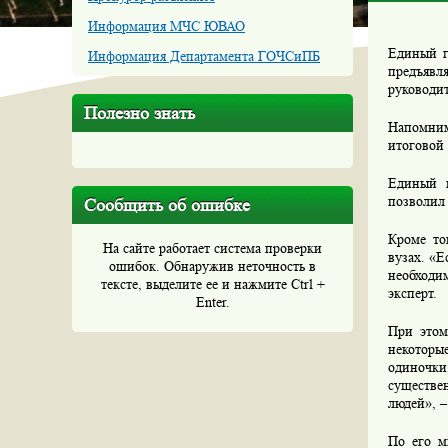
Информация МЧС ЮВАО
Единый г
Информация Департамента ГОЧСиПБ
предъявл
руководи
Полезно знать
Напомним
итоговой 
Единый г
позволил
Сообщить об ошибке
Кроме то
На сайте работает система проверки
вузах. «Е
ошибок. Обнаружив неточность в
необходи
тексте, выделите ее и нажмите Ctrl +
эксперт.
Enter.
При этом
некоторы
одиночки
существе
людей», –
По его м