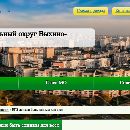
Схема проезда
Контак
ьный округ Выхино-
айт
Глава МО
Сове
овости
/ ЕГЭ должен быть единым для всех
жен быть единым для всех