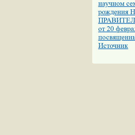
научном се
рождения Н.
ПРАВИТЕЛ
от 20 февра
посвященны
Источник