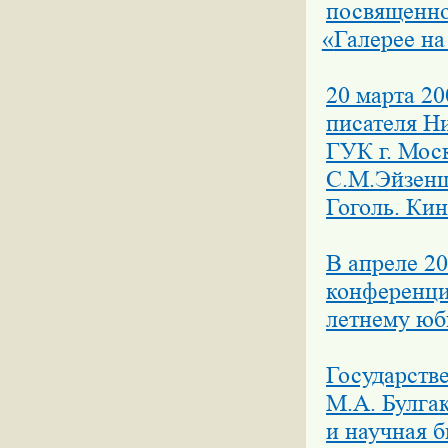
посвященно
«
Галерее на
20 марта 20
писателя Н
ГУК г. Мос
С.М.Эйзенш
Гоголь. Ки
В апреле 2
конференц
летнему юб
Государств
М.А. Булгак
и научная 