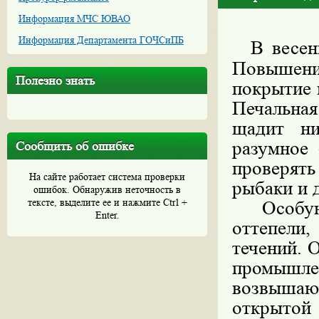
Информация МЧС ЮВАО
Информация Департамента ГОЧСиПБ
В весен
Повышен
Полезно знать
покрытие 
Печальная
щадит н
разумное
Сообщить об ошибке
проверять
На сайте работает система проверки
рыбаки и 
ошибок. Обнаружив неточность в
тексте, выделите ее и нажмите Ctrl +
Особую 
Enter.
оттепели
течений. 
промышл
возвышаю
открытой 