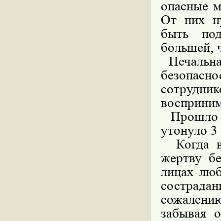
опасные м
От них н
быть под
большей, 
Печальная
безопасн
сотрудни
восприним
Прошло в
утонуло 3 
Когда во
жертву бе
лицах люб
сострада
сожалению
забывая о