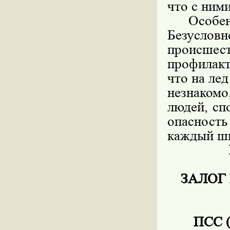
что с ним
Особенно
Безусло
происш
профилакт
что на ле
незнаком
людей, сп
опасность
каждый шк
ЗАЛОГ
ПСС (п