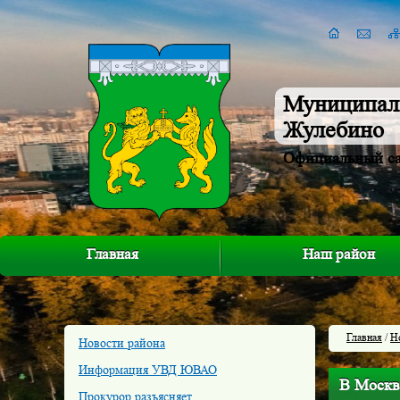
Муниципал
Жулебино
Официальный с
Главная
Наш район
Главная
/
Н
Новости района
Информация УВД ЮВАО
В Москв
Прокурор разъясняет