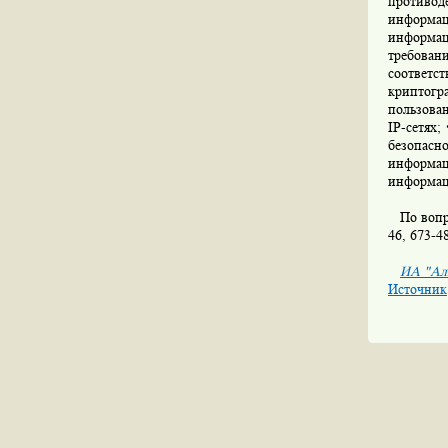
противод
информац
информа
требован
соответ
криптогр
пользова
IP-сетях;
безопасн
информа
информац
По вопрос
46, 673-4
ИА "Ал
Источник