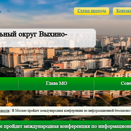
Схема проезда
Контак
ьный округ Выхино-
айт
Глава МО
Сове
овости
/ В Москве пройдет международная конференция по информационной безопаснос
е пройдет международная конференция по информацион