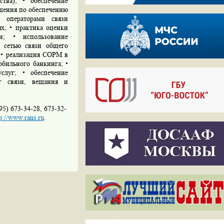
тва); • обеспечение
ешения по обеспечению
 операторами связи
х; • практика оценки
и; • использование
е сетью связи общего
 • реализация СОРМ в
обильного банкинга; •
слуг; • обеспечение
г связи, вещания и
5) 673-34-28, 673-32-
p://www.rans.ru
.