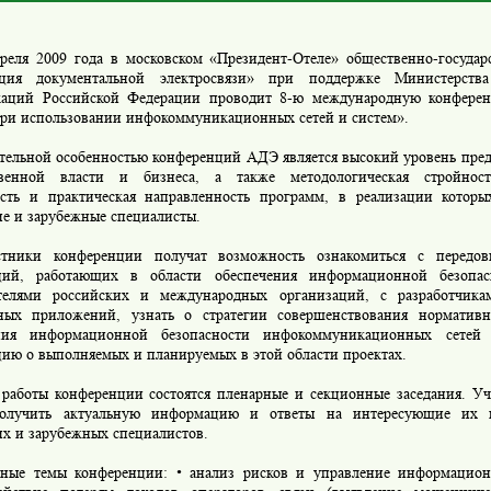
ля 2009 года в московском «Президент-Отеле» общественно-государ
ация документальной электросвязи» при поддержке Министерств
аций Российской Федерации проводит 8-ю международную конферен
при использовании инфокоммуникационных сетей и систем».
льной особенностью конференций АДЭ является высокий уровень предс
твенной власти и бизнеса, а также методологическая стройност
ость и практическая направленность программ, в реализации котор
ие и зарубежные специалисты.
ки конференции получат возможность ознакомиться с передо
ций, работающих в области обеспечения информационной безопасн
телями российских и международных организаций, с разработчика
ых приложений, узнать о стратегии совершенствования норматив
ения информационной безопасности инфокоммуникационных сетей 
ию о выполняемых и планируемых в этой области проектах.
боты конференции состоятся пленарные и секционные заседания. У
получить актуальную информацию и ответы на интересующие их 
их и зарубежных специалистов.
 темы конференции: • анализ рисков и управление информационн