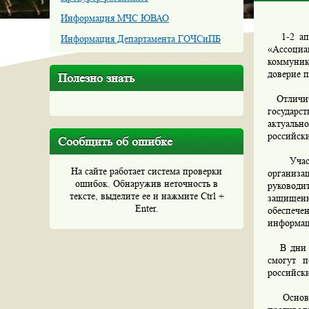
Информация МЧС ЮВАО
1-2 апре
Информация Департамента ГОЧСиПБ
«Ассоци
коммуник
доверие 
Полезно знать
Отличите
государс
актуальн
российск
Сообщить об ошибке
Участни
На сайте работает система проверки
организа
ошибок. Обнаружив неточность в
руководи
тексте, выделите ее и нажмите Ctrl +
защищенн
Enter.
обеспеч
информац
В дни ра
смогут 
российск
Основные