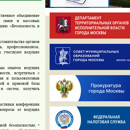
ственное объединение
а связи и массовых
цию «Безопасность и
тавительства органов
ь, профессионализм,
ых участвуют ведущие
вым опытом ведущих
ости, встретиться с
ми и пользователями
ной и правовой базы
и систем, получить
частники конференции
вопросы от ведущих
ой безопасностью; •