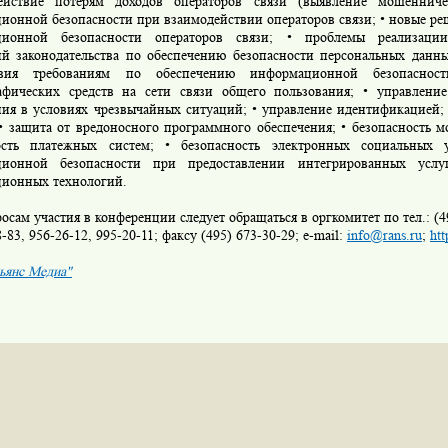
ействие потерям доходов операторов связи (выявление мошенничес
ионной безопасности при взаимодействии операторов связи; • новые р
ционной безопасности операторов связи; • проблемы реализации
ий законодательства по обеспечению безопасности персональных данны
ствия требованиям по обеспечению информационной безопасност
афических средств на сети связи общего пользования; • управлени
ния в условиях чрезвычайных ситуаций; • управление идентификацией;
 • защита от вредоносного программного обеспечения; • безопасность м
ость платежных систем; • безопасность электронных социальных у
ционной безопасности при предоставлении интегрированных услу
ионных технологий.
ам участия в конференции следует обращаться в оргкомитет по тел.: (49
8-83, 956-26-12, 995-20-11; факсу (495) 673-30-29; e-mail:
info@rans.ru
;
htt
ьянс Медиа"