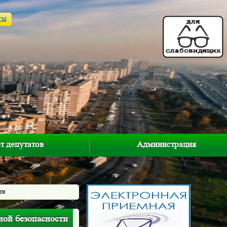
ты
т депутатов
Администрация
ти
ной безопасности