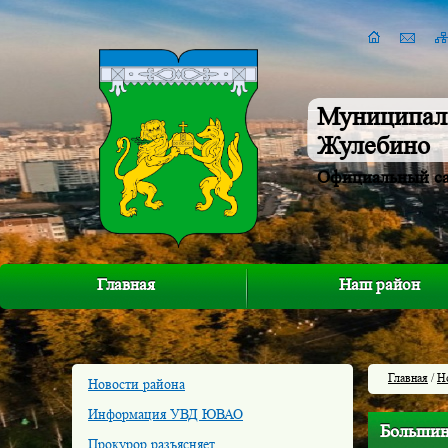
Муниципал
Жулебино
Официальный с
Главная
Наш район
Главная
/
Н
Новости района
Информация УВД ЮВАО
Большинс
Прокурор разъясняет