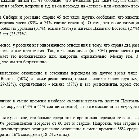
 каждый пятый (21%) сообщает, что несколько раз такие случаи был
т на работу, встречи и т.д. из-за перехода на «летнее» или «зимнее» вре
ибири и россияне старше 45 лет чаще других сообщают, что никогда
 стрелок часов (83% и 74% соответственно). О том, что такие ситуаци
сообщать уральцы (31%), южане (29%) и жители Дальнего Востока (27%)
 лет (23-27%).
нее, у россиян нет однозначного отношения к тому, что страна два раза
мнее» и «летнее» время. Так, в равных долях (по 30%) респонденты ра
мает это положительно или, напротив, отрицательно. Между тем, 
 что им это безразлично.
ельное отношение к сезонным переходам на другое время чаще 
 Востока (50%), а также респонденты, проживающие в более крупных, 
(29-32%), отрицательное - южане (37%) и все респонденты, кроме ст
чие к смене времени наиболее склонны выражать жители Централь
ых округов (43% и 41% соответственно), а также москвичи и петербурж
же россияне, тем больше среди них сторонников перевода стрелок час
0% респондентов возрасте от 60 лет и старше. Напротив, чем старше 
 демонстрируют отрицательное отношение к смене времени: 38% среди 
ротив 16% молодежи (18-24 летних).