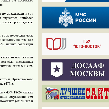
и. Лишь 3% постоянно
мя.
 не опаздывали из-за
и случались, наиболее
, а также респонденты
 в год переводит часы
зделились на тех, кто
38% наших сограждан
высказывают жители
чем сёла, населенных
оличных жителей (29-
ного и Приволжского
цы (47%).
ов - 43% 18-24 летних
наши сограждане, тем
пожилых (от 60 лет и