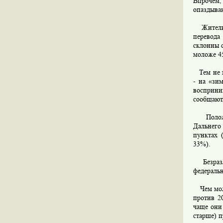
Впрочем,
опаздываю
Жители С
перевода
склонны 
моложе 45
Тем не ме
- на «зи
восприни
сообщают,
Положит
Дальнего
пунктах 
33%).
Безразли
федеральн
Чем моло
против 2
чаще они
старше) п