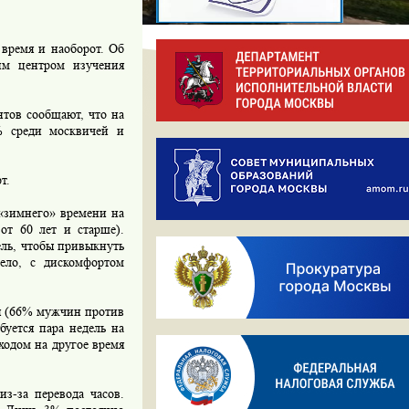
время и наоборот. Об
ким центром изучения
тов сообщают, что на
7% среди москвичей и
т.
«зимнего» времени на
от 60 лет и старше).
ель, чтобы привыкнуть
жело, с дискомфортом
я (66% мужчин против
уется пара недель на
ходом на другое время
з-за перевода часов.