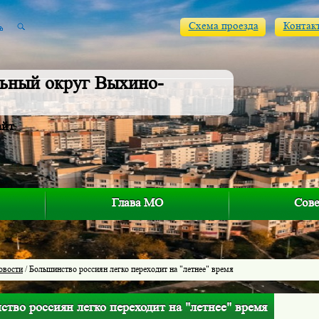
Схема проезда
Контак
ьный округ Выхино-
айт
Глава МО
Сове
овости
/ Большинство россиян легко переходит на "летнее" время
тво россиян легко переходит на "летнее" время