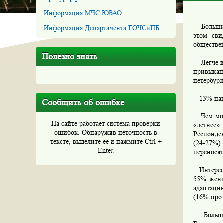
Информация МЧС ЮВАО
Большинс
Информация Департамента ГОЧСиПБ
этом сви
обществе
Полезно знать
Легче вс
привыкан
петербурж
13% наши
Сообщить об ошибке
Чем моло
На сайте работает система проверки
«летнее»
ошибок. Обнаружив неточность в
Респонден
тексте, выделите ее и нажмите Ctrl +
(24-27%)
Enter.
переносят
Интересн
55% женщ
адаптаци
(16% про
Большинс