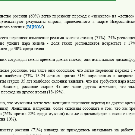
тво россиян (60%) легко переносят переход с «зимнего» на «летнее» 
детельствуют результаты опроса, проведенного в марте Всероссийс
нного мнения (
ВЦИОМ
).
его переносят изменение режима жители столиц (71%). 24% респонден
ие уходит пара недель - доля таких респондентов возрастает с 1
цев до 30% среди селян.
х сограждан смена времени дается тяжело, они испытывают дискомфор
же россияне, тем чаще они сообщают, что легко переносят переход с 
 и наоборот (73% 18-24 летних против 51% опрошенных в возрасте 
ты старше 35 лет наиболее склонны заявлять, что им требуется пара нед
. Наконец, россияне старше 45 лет чаще других отмечают, что тя
 переход на другое время (18-19%).
о, что мужчины легче чем женщины переносят переход на другое врем
ин). Женщины, напротив, более склонны сообщать о том, что им треб
ю (26% против 22% среди мужчин) или же о дискомфорте в связи с пере
тив 10%).
тву россиян (71%) никогда не приходилось опаздывать на работу и