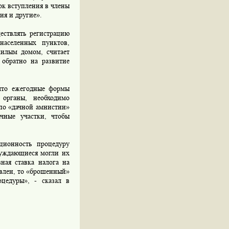
ок вступления в члены
ия и другие».
ствлять регистрацию
населенных пунктов,
жилым домом, считает
 обратно на развитие
что ежегодные формы
 органы, необходимо
 по «дачной амнистии»
чные участки, чтобы
ионность процедуру
нуждающиеся могли их
ная ставка налога на
овлен, то «брошенный»
оцедуры», - сказал в