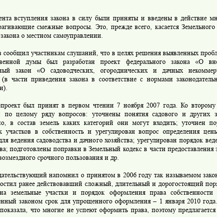
а вступления закона в силу были приняты и введены в действие мн
трагивающие смежные вопросы. Это, прежде всего, касается Земельного
 закона о местном самоуправлении.
сообщил участникам слушаний, что в целях решения выявленных пробл
твенной думы был разработан проект федерального закона «О в
ный закон «О садоводческих, огороднических и дачных некоммер
 (в части приведения закона в соответствие с нормами законодатель
и).
оект был принят в первом чтении 7 ноября 2007 года. Ко второму
н по целому ряду вопросов: уточнены понятия садового и других 
но, в состав земель каких категорий они могут входить; уточнен по
х участков в собственность и урегулирован вопрос определения це
для ведения садоводства и дачного хозяйства; урегулирован порядок ве
ва; подготовлены поправки в Земельный кодекс в части предоставления 
возмездного срочного пользования и др.
тельствующий напомнил о принятом в 2006 году так называемом закон
ростил ранее действовавший сложный, длительный и дорогостоящий пор
на земельные участки и порядок оформления права собственности 
енный законом срок для упрощенного оформления – 1 января 2010 года
показала, что многие не успеют оформить права, поэтому предлагается