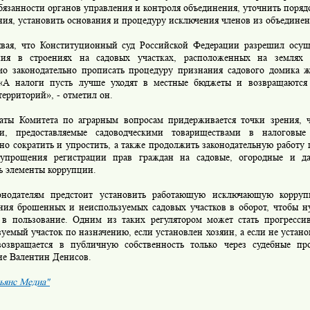
бязанности органов управления и контроля объединения, уточнить поряд
ия, установить основания и процедуру исключения членов из объединен
, что Конституционный суд Российской Федерации разрешил осуще
ия в строениях на садовых участках, расположенных на землях 
мо законодательно прописать процедуру признания садового домика 
 «А налоги пусть лучше уходят в местные бюджеты и возвращаются
территорий», - отметил он.
 Комитета по аграрным вопросам придерживается точки зрения, 
ти, предоставляемые садоводческими товариществами в налоговые
но сократить и упростить, а также продолжить законодательную работу
упрощения регистрации прав граждан на садовые, огородные и да
ь элементы коррупции.
дателям предстоит установить работающую исключающую коррупц
ния брошенных и неиспользуемых садовых участков в оборот, чтобы 
 в пользование. Одним из таких регулятором может стать прогрессив
уемый участок по назначению, если установлен хозяин, а если не устан
возвращается в публичную собственность только через судебные пр
ие Валентин Денисов.
ьянс Медиа"