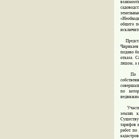
взаимоот
садоводс
земельны
«Необход
общего п
исключить
Представ
Чирикаев
подано бо
отказа. 
лицом, а 
По его 
собствен
совершали
по кото
недвижимо
Участник
землях к
Существу
тарифов 
работ по
кадастров