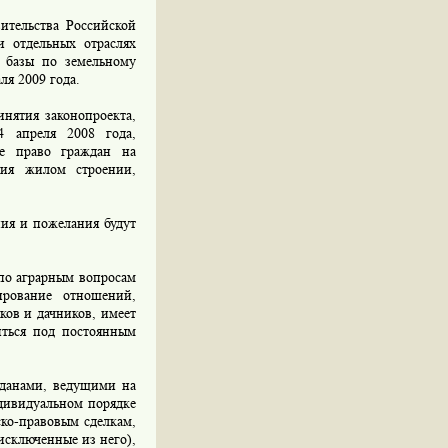
тельства Российской
и отдельных отраслях
й базы по земельному
ля 2009 года.
нятия законопроекта,
4 апреля 2008 года,
е право граждан на
ния жилом строении,
ия и пожелания будут
по аграрным вопросам
ирование отношений,
ков и дачников, имеет
иться под постоянным
жданами, ведущими на
ндивидуальном порядке
ско-правовым сделкам,
исключенные из него),