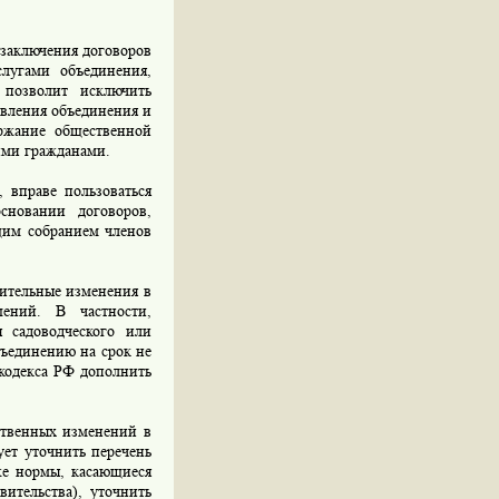
 заключения договоров
лугами объединения,
 позволит исключить
авления объединения и
ержание общественной
ими гражданами.
 вправе пользоваться
новании договоров,
щим собранием членов
чительные изменения в
шений. В частности,
я садоводческого или
бъединению на срок не
 кодекса РФ дополнить
ственных изменений в
ует уточнить перечень
же нормы, касающиеся
ительства), уточнить