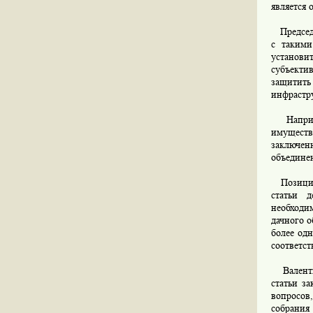
является 
Председа
с такими
установи
субъекти
защитить
инфрастр
Например
имущест
заключен
объединен
Позиция 
статьи д
необходи
дачного о
более одн
соответс
Валентин
статьи з
вопросов
собрания