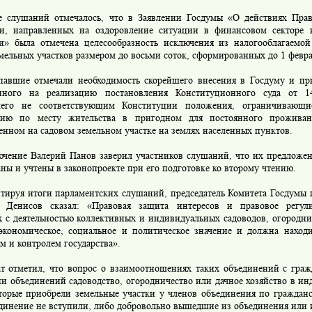
лушаний отмечалось, что в Заявлении Госдумы «О действиях Прави
и, направленных на оздоровление ситуации в финансовом секторе 
и» была отмечена целесообразность исключения из налогооблагаемо
мельных участков размером до восьми соток, сформированных до 1 февра
шие отмечали необходимость скорейшего внесения в Госдуму и при
нного на реализацию постановления Конституционного суда от 1
шего не соответствующим Конституции положения, ограничивающи
цию по месту жительства в пригодном для постоянного прожива
нном на садовом земельном участке на землях населенных пунктов.
ение Валерий Панов заверил участников слушаний, что их предложен
ны и учтены в законопроекте при его подготовке ко второму чтению.
руя итоги парламентских слушаний, председатель Комитета Госдумы 
 Денисов сказал: «Правовая защита интересов и правовое регул
х с деятельностью коллективных и индивидуальных садоводов, огородни
экономическое, социальное и политическое значение и должна наход
 и контролем государства».
отметил, что вопрос о взаимоотношениях таких объединений с гра
ии объединений садоводство, огородничество или дачное хозяйство в и
оторые приобрели земельные участки у членов объединения по граждан
единение не вступили, либо добровольно вышедшие из объединения или 