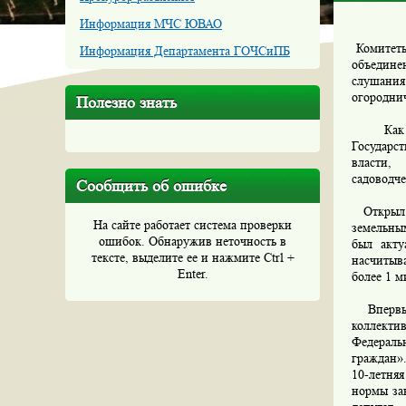
Информация МЧС ЮВАО
Комитеты
Информация Департамента ГОЧСиПБ
объедине
слушания
огороднич
Полезно знать
Как с
Государс
власти,
садоводч
Сообщить об ошибке
Открыл и
На сайте работает система проверки
земельны
ошибок. Обнаружив неточность в
был акту
тексте, выделите ее и нажмите Ctrl +
насчитыв
Enter.
более 1 м
Впервые 
коллекти
Федераль
граждан».
10-летня
нормы зак