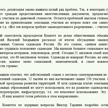
го, реализация закона выявила целый ряд проблем. Так, в некоторых 
от граждан предоставления многочисленных документов, предлага
 участков по рыночной стоимости. Остается проблемой высокая стоимос
ние на приватизацию земельных участков во втором поясе зон сани
и т.д. «Все эти вопросы требуют законодательного разрешения», – считае
аместитель председателя Комитет по делам общественных объеди
ций Василий Захарьящев рассказал об итогах обсуждения законоп
ванных Союзом садоводов России. По его словам, «дачная амнис
ьно ухудшила положение садоводов. Мы вызвали большое социальное на
интересы ветеранов, пенсионеров, детей. Сегодня 21 миллион семей им
астки, это 60 миллионов человек. Садоводы не накормят Россию, но они
сии, важное звено социальной, экономической, и самое важное
сти страны».
ящев отметил, что действующий «закон о местном самоуправлении не 
елений садоводов, 52 тысячи из них насчитывают свыше 250 участков. 
сной программы развития территорий. И хотя садоводы платят земельны
ьных образований не могут использовать его на развитие садоводства,
ектропередач, инфраструктуру, т.к. это нецелевое использование. Эт
. И наш комитет готов работать в этом направлении».
митета по аграрным вопросам Виктор Таранин подробно остан