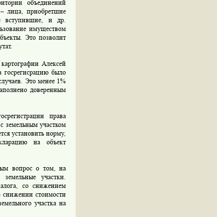
ритории объединений
 – лица, приобретшие
е вступившие, и др.
льзование имуществом
бъекты. Это позволит
тат.
 картографии Алексей
а госрегисрацию было
 случаев. Это менее 1%
 заполнено доверенным
срегистрации права
 с земельным участком
тся установить норму,
кларацию на объект
ым вопрос о том, на
 земельные участки.
налога, со снижением
 о снижении стоимости
емельного участка на