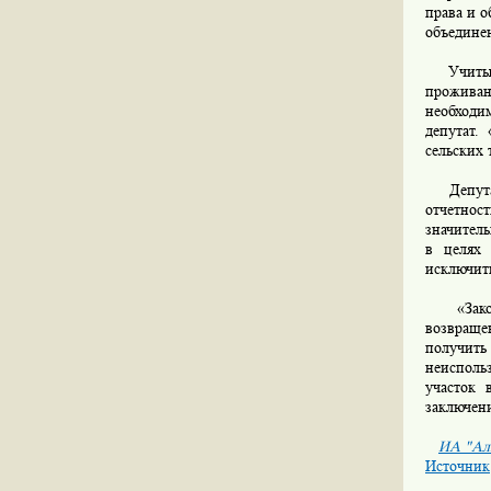
права и о
объединен
Учитывая
проживан
необходи
депутат.
сельских 
Депутаты
отчетнос
значитель
в целях 
исключит
«Законо
возвраще
получить
неиспольз
участок 
заключен
ИА "Ал
Источник