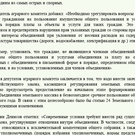
одним из самых острых и спорных.
тель аграрного комитета добавил: «Необходимо урегулировать вопросы
 гражданами на пользование имуществом общего пользования и ус
ть порядок платы за объекты и услуги для таких граждан. Это
визм и предотвратить нарушения прав указанных граждан со стороны пр
 интересы объединений при уклонении от несения расходов на сод
уктуры товарищества (дороги, водоснабжение, электрификация и др.) эт
, установить, что граждане, не являющиеся членами объединений,
вом общего пользования и услугами объединения за плату на ос
ных с объединением в письменной форме в порядке, определенном об
ия, и на условиях, установленных для членов объединения».
депутатов аграрного комитета заключается в том, что надо внести зна
ействующего закона, касающиеся регулирования земельных отно
мо предусмотреть предоставление на начальном этапе формировани
бъединения земельного массива в безвозмездное срочное пользование о
ого года. В связи с этим целесообразно было бы статью 24 Земельного
твующими изменениями.
 Денисов отметил: «Современные условия требуют внести ряд суще
акона, регулирующие отношения внутри объединения. В частности, след
, относящихся к исключительной компетенции общего собрания, а так
 уполномоченных (порядок избрания уполномоченных, нормы представ