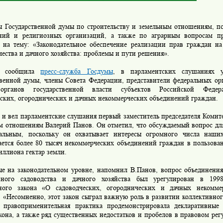
 Государственной думы по строительству и земельным отношениям, п
ний и религиозных организаций, а также по аграрным вопросам пр
 на тему: «Законодательное обеспечение реализации прав граждан на 
ества и дачного хозяйства: проблемы и пути решения».
ообщила
пресс-служба Госдумы
, в парламентских слушаниях у
твенной думы, члены Совета Федерации, представители федеральных ор
 органов государственной власти субъектов Российской Федера
еских, огороднических и дачных некоммерческих объединений граждан.
 вел парламентские слушания первый заместитель председателя Комите
м отношениям Валерий Панов. Он отметил, что обсуждаемый вопрос для
альным, поскольку он охватывает интересы огромного числа наши
ается более 80 тысяч некоммерческих объединений граждан в пользова
иллиона гектар земли.
на законодательном уровне, напомнил В.Панов, вопрос объединения
вного садоводства и дачного хозяйства был урегулирован в 19
ного закона «О садоводческих, огороднических и дачных некомме
 «Несомненно, этот закон сыграл важную роль в развитии коллективног
я правоприменительная практика продемонстрировала декларативны
она, а также ряд существенных недостатков и пробелов в правовом рег