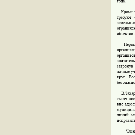
года.
Кроме то
требуют 
земельных
ограниче
объектов 
Первый з
организа
организо
значител
затронув 
дачные уч
круг Рос
безопасно
В.Захарь
тысяч пос
вне адре
муниципал
линий эл
исправить
Член Ко