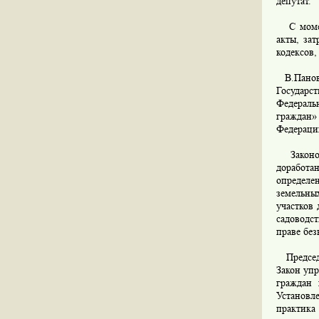
депутат.
С момент
акты, за
кодексов,
В.Панов 
Государс
Федераль
граждан»
Федераци
Законопр
доработа
определе
земельны
участков 
садоводст
праве без
Председа
Закон уп
граждан 
Установл
практика 