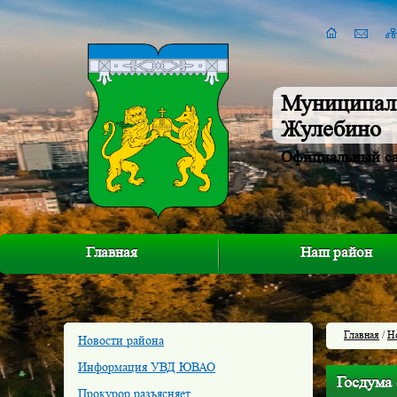
Муниципал
Жулебино
Официальный с
Главная
Наш район
Главная
/
Н
Новости района
Информация УВД ЮВАО
Госдума 
Прокурор разъясняет