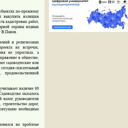
субъектах по-прежнему
ют выкупить излишки
ть кадастровых работ,
тарной охраны водных
т В.Панов.
нений и религиозных
роекта на встречах,
тия не упростила, а
пряжение в обществе,
еют садоводческие или
 сегодня спасательный
, продовольственной
учитывает наличие 80
Садоводство оказалось
й налог, руководители
 строительство дорог,
у ситуацию необходимо
овился на проблеме