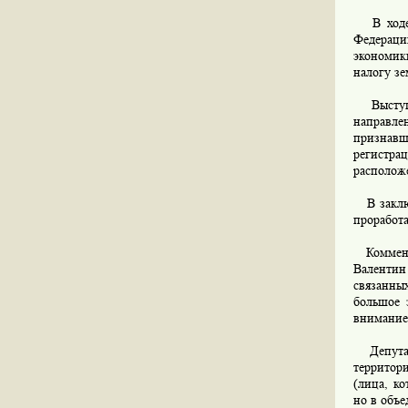
В ходе с
Федераци
экономик
налогу зе
Выступав
направле
признав
регистра
расположе
В заключ
проработа
Комменти
Валентин
связанны
большое 
вниманием
Депутат 
территор
(лица, к
но в объ