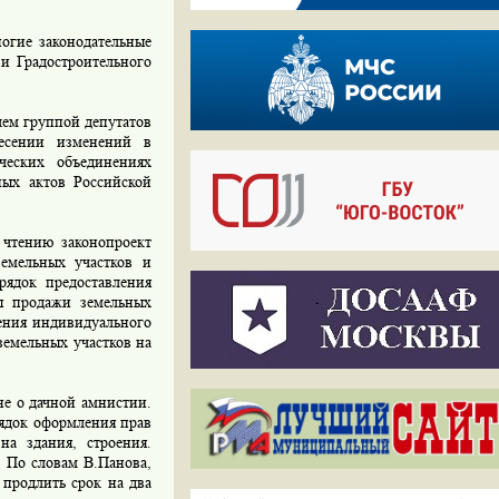
огие законодательные
 и Градостроительного
ем группой депутатов
несении изменений в
ческих объединениях
ных актов Российской
 чтению законопроект
земельных участков и
рядок предоставления
ны продажи земельных
дения индивидуального
земельных участков на
е о дачной амнистии.
ядок оформления прав
на здания, строения.
. По словам В.Панова,
 продлить срок на два