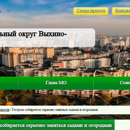
Схема проезда
Контак
ьный округ Выхино-
айт
Глава МО
Сове
овости
/ Госдума собирается серьезно заняться садами и огородами
собирается серьезно заняться садами и огородами