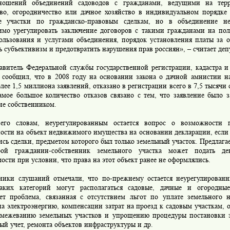
ношений объединений садоводов с гражданами, ведущими на тер
тво, огородничество или дачное хозяйство в индивидуальном порядке
е участки по гражданско-правовым сделкам, но в объединение н
имо урегулировать заключение договоров с такими гражданами на по
ользования и услугами объединения, порядок установления платы за о
 субъективизм и предотвратить нарушения прав россиян», – считает депу
итель Федеральной службы государственной регистрации, кадастра и
 сообщил, что в 2008 году на основании закона о дачной амнистии н
лее 1,5 миллиона заявлений, отказано в регистрации всего в 7,5 тысячи
Самое большое количество отказов связано с тем, что заявление было
не собственником.
словам, неурегулированным остается вопрос о возможности го
ности на объект недвижимого имущества на основании декларации, если
сь сделки, предметом которого был только земельный участок. Предлагае
рой гражданин-собственник земельного участка может подать де
сти при условии, что права на этот объект ранее не оформлялись.
и слушаний отмечали, что по-прежнему остается неурегулированн
аких категорий могут располагаться садовые, дачные и огородные
ет проблема, связанная с отсутствием льгот по уплате земельного 
на электроэнергию, компенсации затрат на проезд к садовым участкам,
 межеванию земельных участков и упрощению процедуры постановки з
ый учет, ремонта объектов инфраструктуры и др.