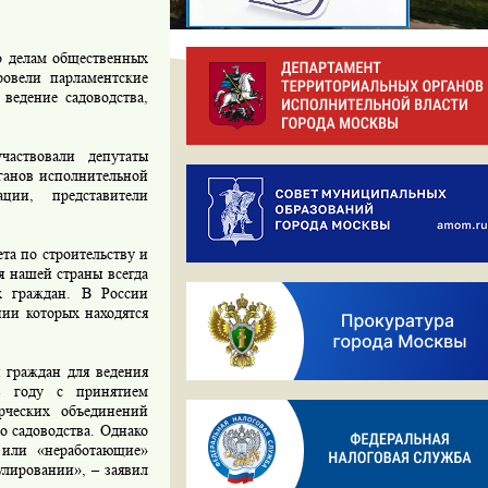
о делам общественных
овели парламентские
ведение садоводства,
частвовали депутаты
ганов исполнительной
ции, представители
та по строительству и
 нашей страны всегда
х граждан. В России
нии которых находятся
 граждан для ведения
98 году с принятием
рческих объединений
о садоводства. Однако
е или «неработающие»
улировании», – заявил