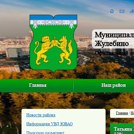
Муниципал
Жулебино
Официальный с
Главная
Наш район
Главная
/
Н
Новости района
Информация УВД ЮВАО
Татьяна 
Прокурор разъясняет