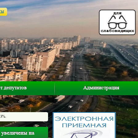
ты
т депутатов
Администрация
13%.
т увеличены на