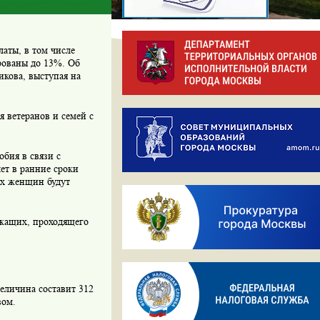
аты, в том числе
ированы до 13%. Об
кова, выступая на
 ветеранов и семей с
обия
в связи с
ет в ранние сроки
их женщин будут
ужащих, проходящего
еличина составит 312
вом.