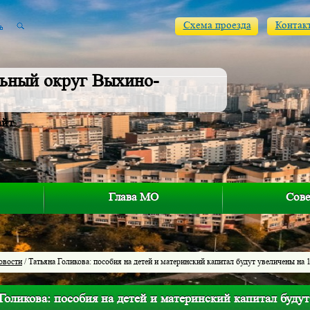
Схема проезда
Контак
ьный округ Выхино-
айт
Глава МО
Сове
овости
/ Татьяна Голикова: пособия на детей и материнский капитал будут увеличены на 
Голикова: пособия на детей и материнский капитал буду