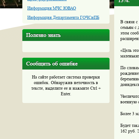
13%.
Информация МЧС ЮВАО
Информация Департамента ГОЧСиПБ
В связи с
семьям с 
этом соо
Полезно знать
расширен
«Цель это
маленьким
Сообщить об ошибке
По словам
рождением
На сайте работает система проверки
беременно
ошибок. Обнаружив неточность в
доиндекс
тексте, выделите ее и нажмите Ctrl +
Enter.
Увеличат
военную 
Более 3 
Будет та
162 руб. 