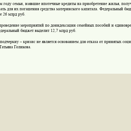
ом году семьи, взявшие
ипотечные кредиты
на приобретение жилья, полу
ать для их погашения средства материнского капитала. Федеральный бю
е 26 млрд руб.
 проведение мероприятий по доиндексации семейных пособий и единов
едеральный бюджет выделит 12,7 млрд руб.
подчеркну – кризис не является основанием для отказа от принятых соци
 Татьяна Голикова.