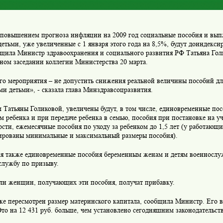
 повышением прогноза инфляции на 2009 год социальные пособия и выпл
детьми, уже увеличенные с 1 января этого года на 8,5%, будут доиндекс
бщила Министр здравоохранения и социального развития РФ Татьяна Голи
ном заседании коллегии Министерства 20 марта.
го мероприятия – не допустить снижения реальной величины пособий для
и детьми», - сказала глава Минздравсоцразвития.
 Татьяны Голиковой, увеличены будут, в том числе, единовременные
пос
 ребенка и при передаче ребенка в семью, пособия при постановке на уч
сти, ежемесячные пособия по уходу за ребенком до 1,5 лет (у работающ
ированы минимальные и максимальный размеры пособия).
ся также единовременные пособия беременным женам и детям военносл
службу по призыву.
млн женщин, получающих эти пособия, получат прибавку.
кже пересмотрен размер
материнского капитала
, сообщила Министр. Его в
Это на 12 431 руб. больше, чем установлено сегодняшним законодательст