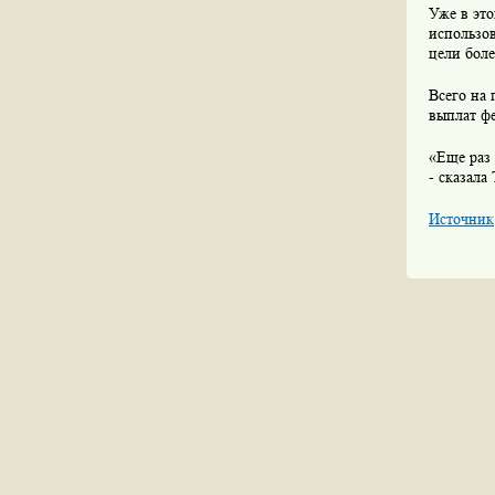
Уже в эт
использов
цели боле
Всего на
выплат ф
«Еще раз 
- сказала
Источник