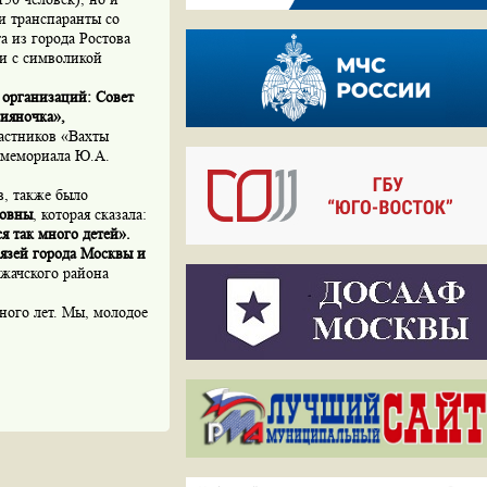
и транспаранты со
а из города Ростова
ки с символикой
организаций: Совет
ияночка»,
астников «Вахты
 мемориала Ю.А.
, также было
новны
, которая сказала:
я так много детей».
язей города Москвы и
ржачского района
ного лет. Мы, молодое