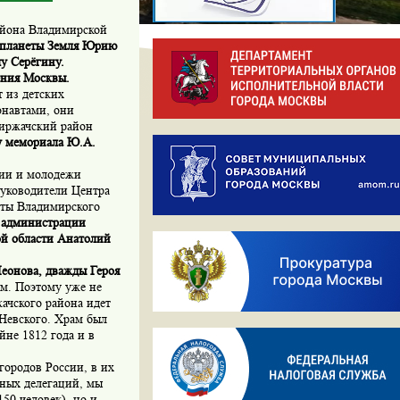
айона Владимирской
у планеты Земля Юрию
у Серёгину.
ения Москвы.
т из детских
онавтами, они
Киржачский район
у мемориала Ю.А.
ции и молодежи
руководители Центра
нты Владимирского
а администрации
ой области Анатолий
еонова, дважды Героя
ем. Поэтому уже не
ачского района идет
Невского. Храм был
йне 1812 года и в
городов России, в их
ьных делегаций, мы
50 человек), но и