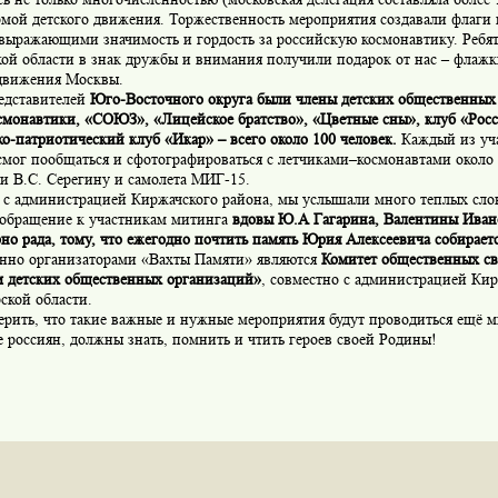
мой детского движения. Торжественность мероприятия создавали флаги 
выражающими значимость и гордость за российскую космонавтику. Ребят
кой области в знак дружбы и внимания получили подарок от нас – флаж
 движения Москвы.
едставителей
Юго-Восточного округа были члены детских общественных 
смонавтики, «СОЮЗ», «Лицейское братство», «Цветные сны», клуб «Росс
о-патриотический клуб «Икар» – всего около 100 человек.
Каждый из уч
смог пообщаться и сфотографироваться с летчиками–космонавтами около
и В.С. Серегину и самолета МИГ-15.
 с администрацией Киржачского района, мы услышали много теплых слов
 обращение к участникам митинга
вдовы Ю.А Гагарина, Валентины Ива
но рада, тому, что ежегодно почтить память Юрия Алексеевича собираетс
нно организаторами «Вахты Памяти» являются
Комитет общественных св
 детских общественных организаций»
, совместно с администрацией Ки
ской области.
ерить, что такие важные и нужные мероприятия будут проводиться ещё м
 россиян, должны знать, помнить и чтить героев своей Родины!