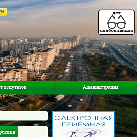
ты
т депутатов
Администрация
регина