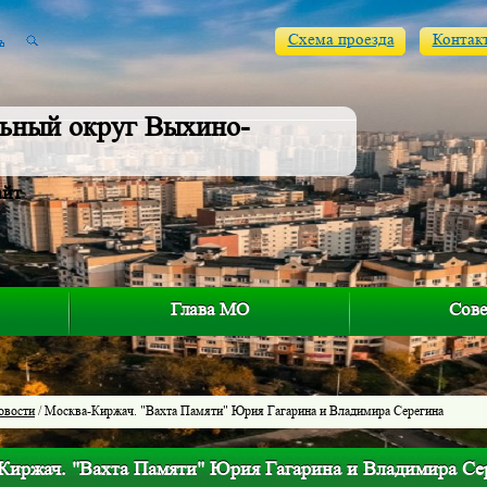
Схема проезда
Контак
ьный округ Выхино-
айт
Глава МО
Сове
овости
/ Москва-Киржач. "Вахта Памяти" Юрия Гагарина и Владимира Серегина
Киржач. "Вахта Памяти" Юрия Гагарина и Владимира Се