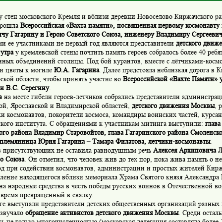
у стен московского Кремля и вблизи деревни Новоселово Киржачского р
прошла
Всероссийская «Вахта памяти», посвященная первому космонавт
ичу Гагарину и Герою Советского Союза, инженеру Владимиру Сергеевич
и ее участниками не первый год являются представители
детского движ
 утра
у кремлевской стены почтить память героев собралось более 40 ребя
нных объединений столицы. Под бой курантов, вместе с лётчиками-косм
и цветы к могиле
Ю.А. Гагарина
. Далее предстояла неблизкая дорога в 
ской области, чтобы принять участие во
Всероссийской «Вахте Памяти» 
и В.С. Серегину
.
в
на месте гибели героев-летчиков собрались представители администра
ой, Ярославской и Владимирской областей,
детского движения Москвы
, 
и космонавтов, покорители космоса, командиры воинских частей, курса
кого института. С обращениями к участникам митинга выступили:
глав
ого района Владимир Старовойтов, глава Гагаринского района Смоленск
 племянница Юрия Гагарина – Тамара Филатова, летчики-космонавты
.
з присутствующих не оставила равнодушным речь
Алексея Архиповича Л
го Союза
. Он отметил, что человек жив до тех пор, пока жива память о н
од при содействии космонавтов, администрации и простых жителей Кирж
вление находящегося вблизи мемориала Храма Святого князя Александра 
на народные средства в честь победы русских воинов в Отечественной во
 время превращенный в свалку.
ге выступали представители детских общественных организаций разных 
озвучало
обращение активистов детского движения Москвы
. Среди остал
ь не только многочисленностью (московская делегация составляла более 1