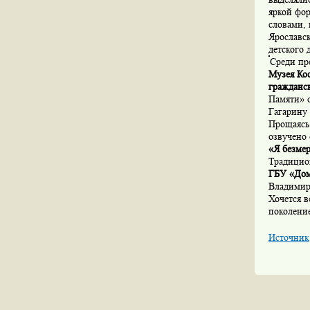
яркой фор
словами, 
Ярославс
детского
Среди пр
Музея Ко
гражданск
Памяти» 
Гагарину 
Прощаясь
озвучено
«Я безмер
Традицио
ГБУ «Дом
Владимир
Хочется в
поколение
Источник