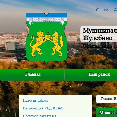
Муниципал
Жулебино
Официальный с
Главная
Наш район
Главная
/
Н
Новости района
Информация УВД ЮВАО
Москва-
Прокурор разъясняет