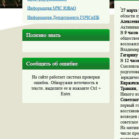
Информация МЧС ЮВАО
27 марта
области 
Информация Департамента ГОЧСиПБ
Алексеев
Активным
В
9 часов
Полезно знать
обществе
возложил
Владимир
Гагарину 
В
12 часо
Сообщить об ошибке
Смоленск
подготовк
На сайте работает система проверки
юридичес
ошибок. Обнаружив неточность в
Киржачск
тексте, выделите ее и нажмите Ctrl +
Травкин,
Enter.
Никого и
Советско
первый г
восстано
возведен 
советское
На митин
числе пр
выделялис