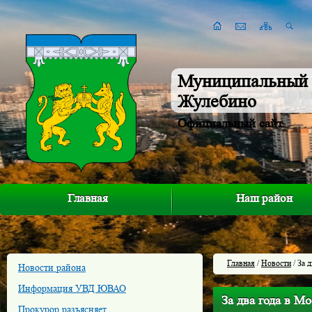
Муниципальный 
Жулебино
Официальный сайт
Главная
Наш район
Главная
/
Новости
/ За 
Новости района
Информация УВД ЮВАО
За два года в М
Прокурор разъясняет