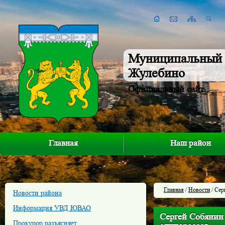
Муниципальный 
Жулебино
Официальный сайт
Главная
Наш район
Главная
/
Новости
/ Сер
Новости района
Информация УВД ЮВАО
Сергей Собянин
Прокурор разъясняет