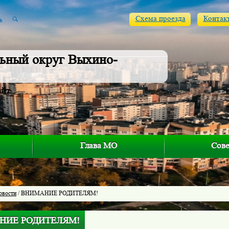
Схема проезда
Контак
ьный округ Выхино-
айт
Глава МО
Сове
овости
/ ВНИМАНИЕ РОДИТЕЛЯМ!
НИЕ РОДИТЕЛЯМ!