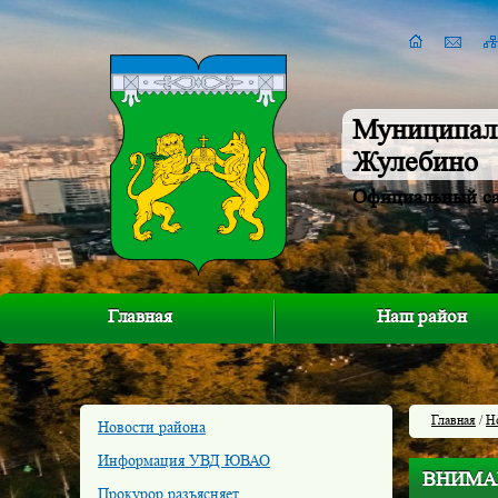
Муниципал
Жулебино
Официальный с
Главная
Наш район
Главная
/
Н
Новости района
Информация УВД ЮВАО
ВНИМА
Прокурор разъясняет