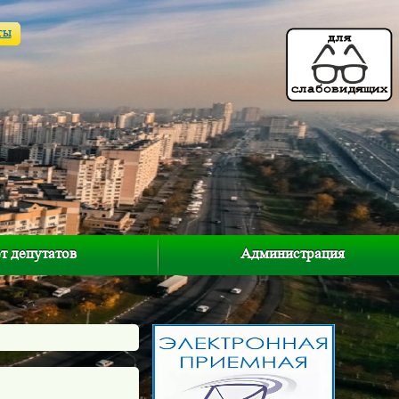
ты
т депутатов
Администрация