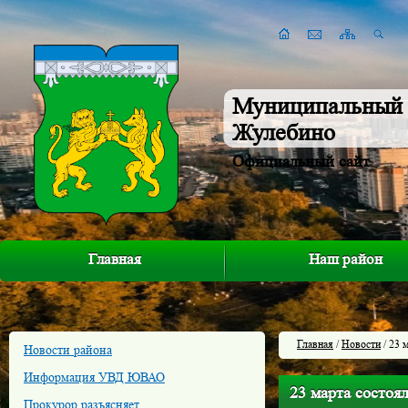
Муниципальный 
Жулебино
Официальный сайт
Главная
Наш район
Главная
/
Новости
/ 23 
Новости района
Информация УВД ЮВАО
23 марта состоя
Прокурор разъясняет