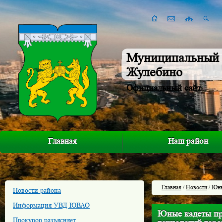
Муниципальный 
Жулебино
Официальный сайт
Главная
Наш район
Главная
/
Новости
/ Юны
Новости района
Информация УВД ЮВАО
Юные кадеты пр
Прокурор разъясняет