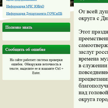
Информация МЧС ЮВАО
От всей ду
Информация Департамента ГОЧСиПБ
округа с Д
Полезно знать
Этот празд
преемствен
самоотверж
Сообщить об ошибке
заслуг росс
времена муж
На сайте работает система проверки
ошибок. Обнаружив неточность в
в служении 
тексте, выделите ее и нажмите Ctrl +
повседневн
Enter.
процветани
благополучи
над голово
округа гор