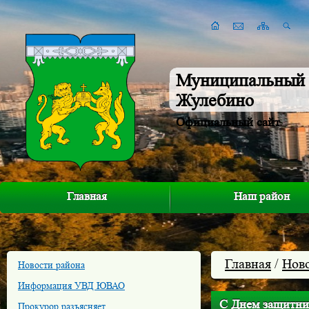
Муниципальный 
Жулебино
Официальный сайт
Главная
Наш район
Главная
/
Нов
Новости района
Информация УВД ЮВАО
С Днем защитни
Прокурор разъясняет