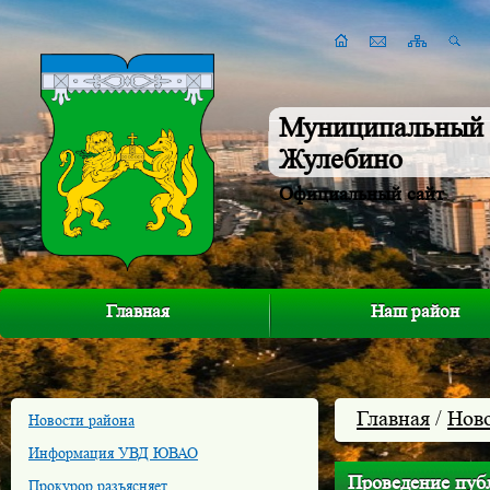
Муниципальный 
Жулебино
Официальный сайт
Главная
Наш район
Главная
/
Нов
Новости района
Информация УВД ЮВАО
Проведение пуб
Прокурор разъясняет