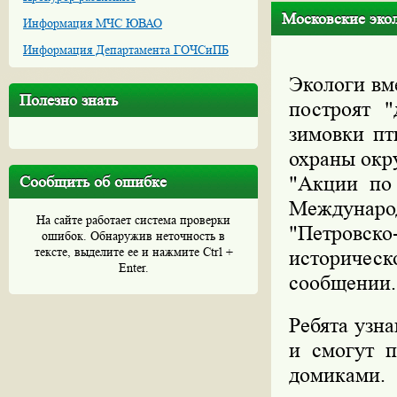
Московские эко
Информация МЧС ЮВАО
Информация Департамента ГОЧСиПБ
Экологи вм
Полезно знать
построят 
зимовки пт
охраны окр
"Акции по 
Сообщить об ошибке
Международ
На сайте работает система проверки
"Петровск
ошибок. Обнаружив неточность в
тексте, выделите ее и нажмите Ctrl +
историчес
Enter.
сообщении.
Ребята узна
и смогут 
домиками.