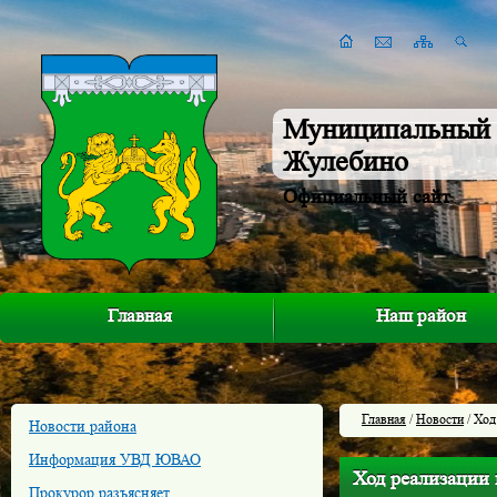
Муниципальный 
Жулебино
Официальный сайт
Главная
Наш район
Главная
/
Новости
/ Ход
Новости района
Информация УВД ЮВАО
Ход реализации
Прокурор разъясняет