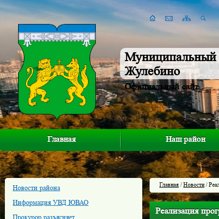
Муниципальный 
Жулебино
Официальный сайт
Главная
Наш район
Главная
/
Новости
/ Реа
Новости района
Информация УВД ЮВАО
Реализация про
Прокурор разъясняет