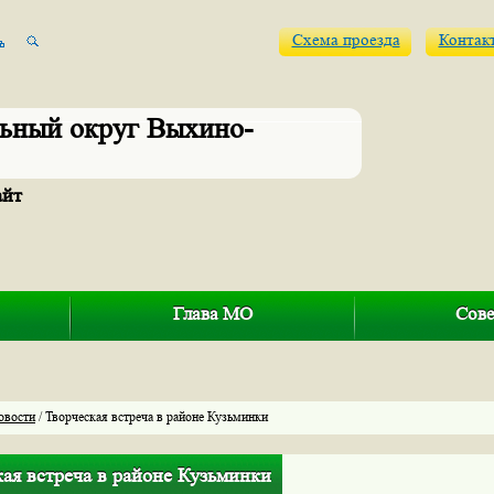
Схема проезда
Контак
ьный округ Выхино-
айт
Глава МО
Сове
овости
/ Творческая встреча в районе Кузьминки
ая встреча в районе Кузьминки