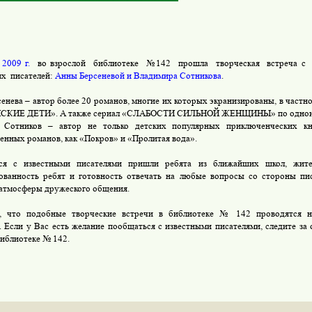
 2009 г.
во взрослой библиотеке №142 прошла творческая встреча с 
х писателей:
Анны Берсеневой и Владимира Сотникова
.
енева – автор более 20 романов, многие их которых экранизированы, в част
КИЕ ДЕТИ». А также сериал «СЛАБОСТИ СИЛЬНОЙ ЖЕНЩИНЫ» по одноим
 Сотников – автор не только детских популярных приключенческих кн
енных романов, как «Покров» и «Пролитая вода».
ся с известными писателями пришли ребята из ближайших школ, жите
ованность ребят и готовность отвечать на любые вопросы со стороны пис
атмосферы дружеского общения.
, что подобные творческие встречи в библиотеке № 142 проводятся н
. Если у Вас есть желание пообщаться с известными писателями, следите за
 библиотеке № 142.