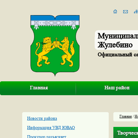
Муниципал
Жулебино
Официальный с
Главная
Наш район
Главная
/
Н
Новости района
Информация УВД ЮВАО
Творческ
Прокурор разъясняет