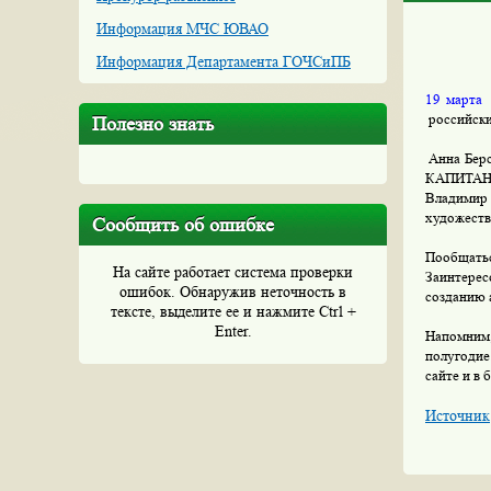
Информация МЧС ЮВАО
Информация Департамента ГОЧСиПБ
19 марта
российски
Полезно знать
Анна Берс
КАПИТАНС
Владимир
художеств
Сообщить об ошибке
Пообщать
На сайте работает система проверки
Заинтерес
ошибок. Обнаружив неточность в
созданию 
тексте, выделите ее и нажмите Ctrl +
Enter.
Напомним
полугодие
сайте и в
Источник