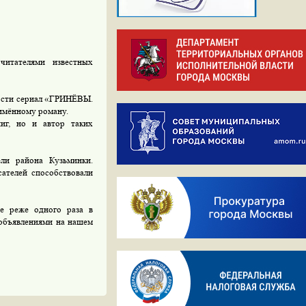
читателями известных
ности сериал «ГРИНЁВЫ.
ённому роману.
иг, но и автор таких
ли района Кузьминки.
ателей способствовали
е реже одного раза в
 объявлениями на нашем