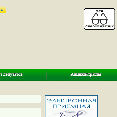
ты
т депутатов
Администрация