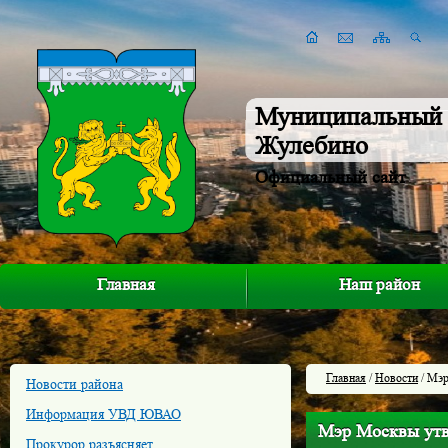
Муниципальный 
Жулебино
Официальный сайт
Главная
Наш район
Главная
/
Новости
/ Мэр
Новости района
Информация УВД ЮВАО
Мэр Москвы утв
Прокурор разъясняет