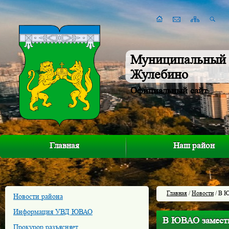
Муниципальный 
Жулебино
Официальный сайт
Главная
Наш район
Главная
/
Новости
/ В Ю
Новости района
Информация УВД ЮВАО
В ЮВАО замести
Прокурор разъясняет