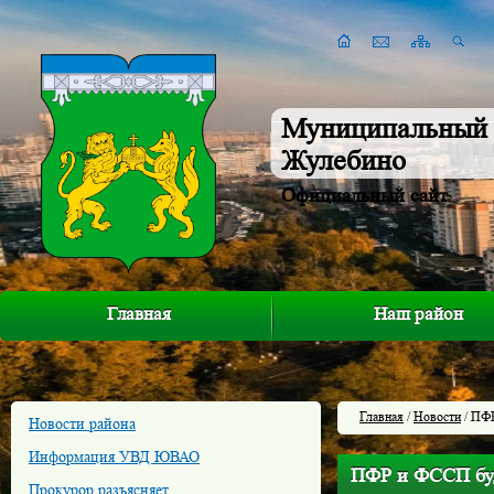
Муниципальный 
Жулебино
Официальный сайт
Главная
Наш район
Главная
/
Новости
/ ПФР
Новости района
Информация УВД ЮВАО
ПФР и ФССП буд
Прокурор разъясняет