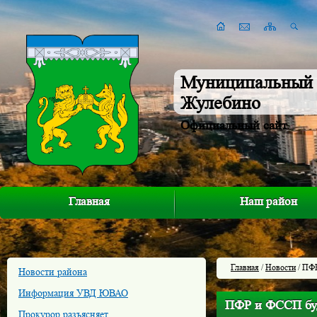
Муниципальный 
Жулебино
Официальный сайт
Главная
Наш район
Главная
/
Новости
/ ПФР
Новости района
Информация УВД ЮВАО
ПФР и ФССП буд
Прокурор разъясняет