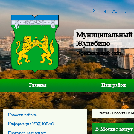
Муниципальный 
Жулебино
Официальный сайт
Главная
Наш район
Главная
/
Новости
/ В М
Новости района
Информация УВД ЮВАО
В Москве могут 
Прокурор разъясняет