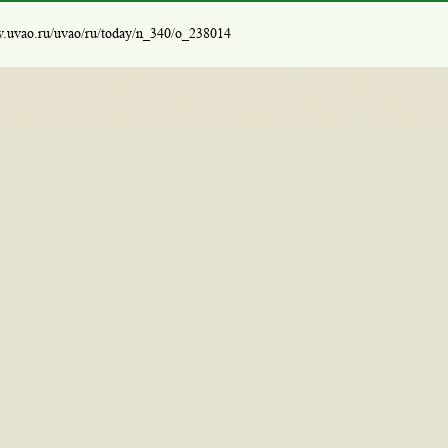
w.uvao.ru/uvao/ru/today/n_340/o_238014