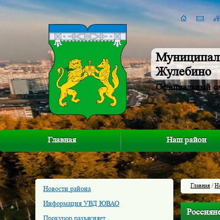
Муниципал
Жулебино
Официальный с
Главная
Наш район
Главная
/
Н
Новости района
Информация УВД ЮВАО
Россияне
Прокурор разъясняет