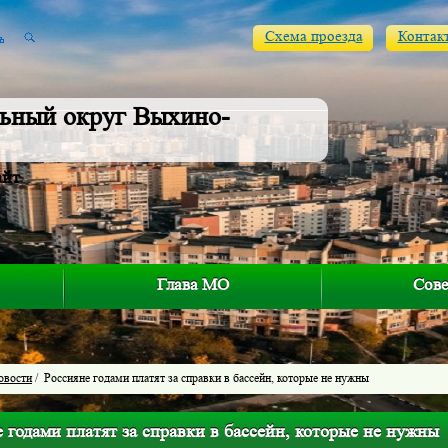
Схема проезда
Контак
ьный округ Выхино-
айт
Глава МО
Сове
овости
/ Россияне годами платят за справки в бассейн, которые не нужны
 годами платят за справки в бассейн, которые не нужны