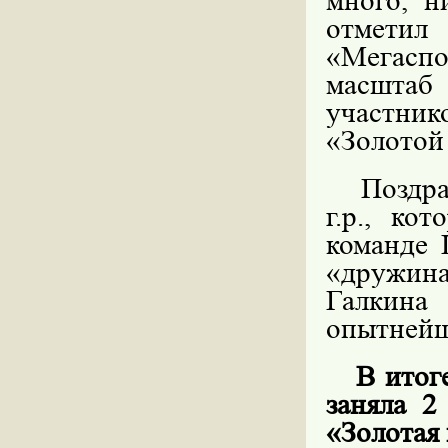
много, н
отметил
«Мегаспо
масштаб
участнико
«Золотой
Поздр
г
.р.,
кото
команде 
«дружи
Галкина
опытнейш
В итог
заняла 2
«Золотая 