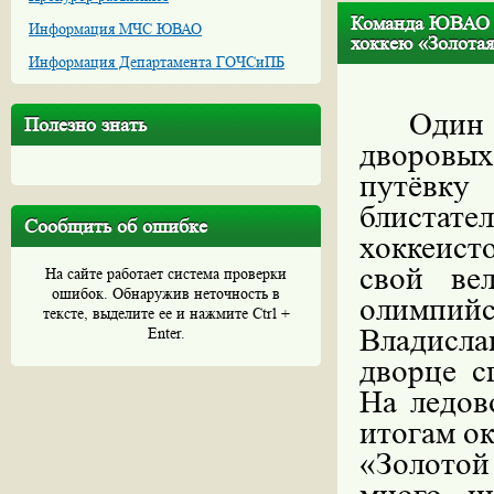
Команда ЮВАО «Л
Информация МЧС ЮВАО
хоккею «Золотая
Информация Департамента ГОЧСиПБ
Один 
Полезно знать
дворовых
путёвк
блиста
Сообщить об ошибке
хоккеист
свой ве
На сайте работает система проверки
ошибок. Обнаружив неточность в
олимпий
тексте, выделите ее и нажмите Ctrl +
Владисл
Enter.
дворце с
На ледов
итогам о
«Золото