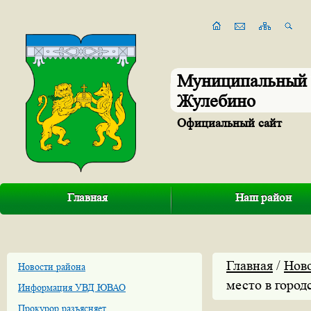
Муниципальный 
Жулебино
Официальный сайт
Главная
Наш район
Главная
/
Нов
Новости района
место в город
Информация УВД ЮВАО
Прокурор разъясняет