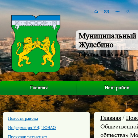
Муниципальный 
Жулебино
Официальный сайт
Главная
Наш район
Главная
/
Нов
Новости района
Общественной
Информация УВД ЮВАО
общества» Мо
Прокурор разъясняет