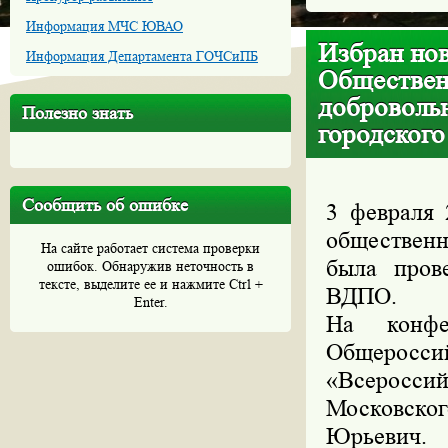
Информация МЧС ЮВАО
Избран но
Информация Департамента ГОЧСиПБ
Обществен
доброволь
Полезно знать
городского
Сообщить об ошибке
3 февраля 
обществен
На сайте работает система проверки
была пров
ошибок. Обнаружив неточность в
тексте, выделите ее и нажмите Ctrl +
ВДПО.
Enter.
На конфе
Общерос
«Всеросси
Московско
Юрьевич.