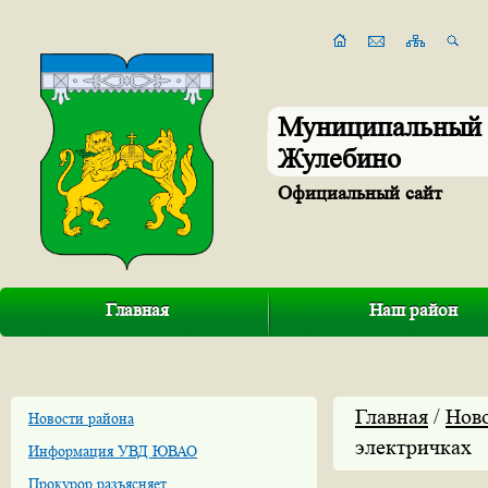
Муниципальный 
Жулебино
Официальный сайт
Главная
Наш район
Главная
/
Нов
Новости района
электричках
Информация УВД ЮВАО
Прокурор разъясняет