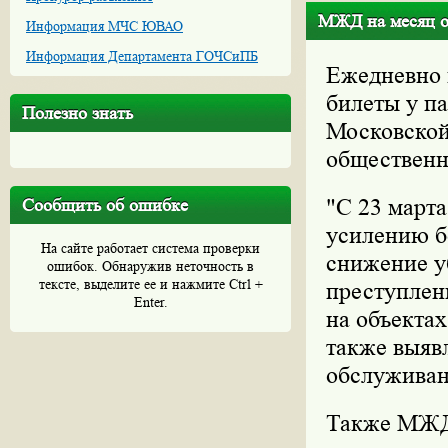
МЖД на месяц об
Информация МЧС ЮВАО
Информация Департамента ГОЧСиПБ
Ежедневно 
билеты у п
Полезно знать
Московской
обществен
"С 23 март
Сообщить об ошибке
усилению б
На сайте работает система проверки
снижение у
ошибок. Обнаружив неточность в
тексте, выделите ее и нажмите Ctrl +
преступлен
Enter.
на объекта
также выяв
обслуживан
Также МЖД 