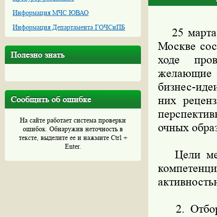
Информация МЧС ЮВАО
Информация Департамента ГОЧСиПБ
25 марта в
Москве сос
Полезно знать
ходе пров
желающие о
бизнес-иде
них рецен
Сообщить об ошибке
перспектив
На сайте работает система проверки
очных обра
ошибок. Обнаружив неточность в
тексте, выделите ее и нажмите Ctrl +
Enter.
Цели меро
компетен
активность
2. Отбор 