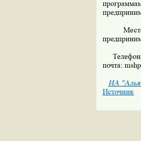
программа
предприним
Место пр
предпринима
Телефон дл
почта: msh
ИА "Алья
Источник