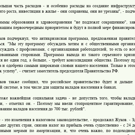
шая часть расходов - и особенно расходы на создание инфраструкт
го роста, инвестиции в жилье - они сохранены, они не урезаны", - подч
ы образования и здравоохранения "не подлежат сокращению", зав
 нашим первоочередным приоритетом и будут в полной мере финансирова
 подчеркнул, что антикризисная программа, предложенная правител
ься. "Мы эту программу обсуждать хотим и с общественными органи
суждать с профсоюзами, с организациями работодателей, то есть со все
сованными сторонами. Программа выхода из такого серьезного криз
ся не один год, а больше, - требует консолидации общества. Поэтому 
а и одобрена самыми широкими слоями нашего населения. Только в этом
к успеху", - считает заместитель председателя Правительства РФ.
также сообщил, что российское правительство будет и дальше 
й системе, в том числе для защиты вкладов населения в банках.
е важнейшая социальная задача - не допустить того, чтобы вклад
ли, - отметил он. - Поэтому мы ввели стопроцентное гарантирование
ванию вкладов населения до 700 тыс. рублей".
- это изменения в налоговом законодательстве, - продолжил Жуков. - 
ьше других стран, снизив налог на прибыль очень существенно - с 24 
нными мерами по амортизации, и, что очень важно, по подоходном