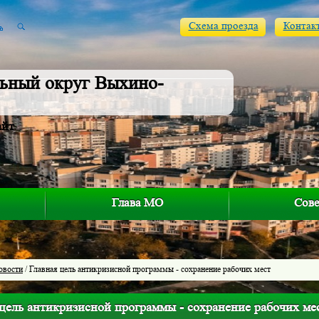
Схема проезда
Контак
ьный округ Выхино-
айт
Глава МО
Сове
овости
/ Главная цель антикризисной программы - сохранение рабочих мест
 цель антикризисной программы - сохранение рабочих ме