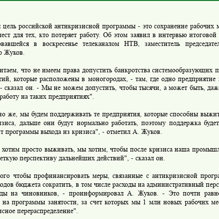
цель российской антикризисной программы - это сохранение рабочих м
ест для тех, кто потеряет работу. Об этом заявил в интервью итоговой
овавшейся в воскресенье телеканалом НТВ, заместитель председат
р Жуков.
аем, что не имеем права допустить банкротства системообразующих п
тий, которые расположены в моногородах, - там, где одно предприятие
 - сказал он. - Мы не можем допустить, чтобы тысячи, а может быть, да
работу на таких предприятиях".
 же, мы будем поддерживать те предприятия, которые способны выжит
изиса, дальше они будут нормально работать, поэтому поддержка будет
т программы выхода из кризиса", - отметил А. Жуков.
отим просто выживать, мы хотим, чтобы после кризиса наша промышл
еткую перспективу дальнейших действий", - сказал он.
о чтобы профинансировать меры, связанные с антикризисной прогр
ходов бюджета сократить, в том числе расходы на административный персо
оды на чиновников, - проинформировал А. Жуков. - Это почти рав
 на программы занятости, за счет которых мы 1 млн новых рабочих ме
сное перераспределение".