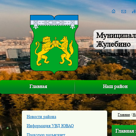
Муниципал
Жулебино
Официальный с
Главная
Наш район
Главная
/
Н
Новости района
Информация УВД ЮВАО
Главная
Прокурор разъясняет