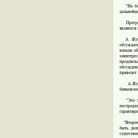
"Но боль
дальнейше
Программ
являются
А. Жуков
обсуждат
начали об
заинтере
продлить
обсужден
приведет 
А.Жуков 
банковско
"Это тож
пострада
гарантиро
"Второе 
быть, дал
существе