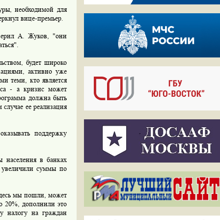
уры, необходимой для
еркнул вице-премьер.
ерил А. Жуков, "они
ться".
ьством, будет широко
зациями, активно уже
ми теми, кто является
иса - а кризис может
программа должна быть
 случае ее реализация
оказывать поддержку
ы населения в банках
, увеличили суммы по
Здесь мы пошли, может
до 20%, дополнили это
у налогу на граждан