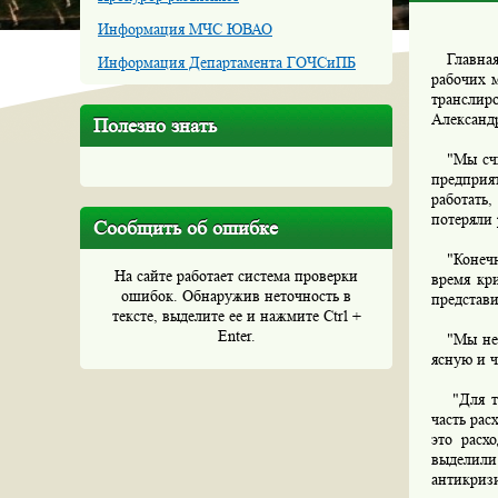
Информация МЧС ЮВАО
Главная 
Информация Департамента ГОЧСиПБ
рабочих м
транслир
Александ
Полезно знать
"Мы счит
предприя
работать,
потеряли 
Сообщить об ошибке
"Конечно
На сайте работает система проверки
время кр
ошибок. Обнаружив неточность в
представи
тексте, выделите ее и нажмите Ctrl +
Enter.
"Мы не х
ясную и ч
"Для тог
часть рас
это расх
выделили
антикризи