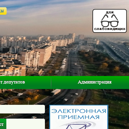
ты
т депутатов
Администрация
ст