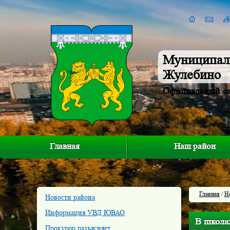
Муниципал
Жулебино
Официальный с
Главная
Наш район
Главная
/
Н
Новости района
Информация УВД ЮВАО
В школа
Прокурор разъясняет