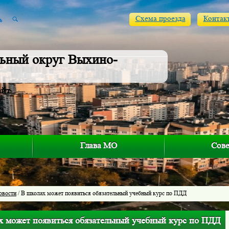
Схема проезда
Контак
ьный округ Выхино-
айт
Глава МО
Сове
овости
/ В школах может появиться обязательный учебный курс по ПДД
х может появиться обязательный учебный курс по ПДД