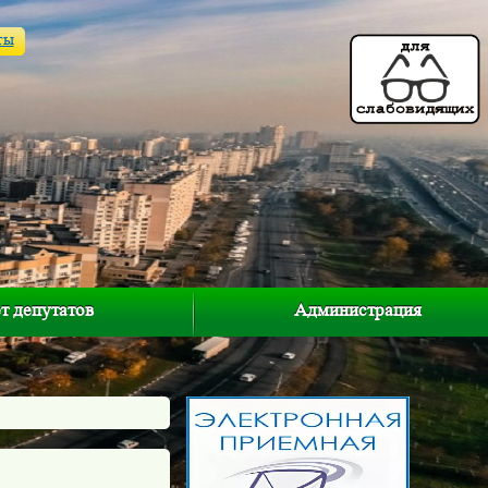
ты
т депутатов
Администрация