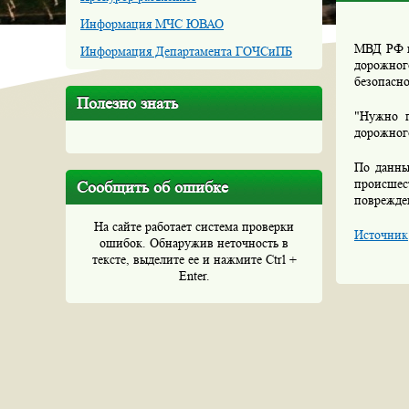
Информация МЧС ЮВАО
МВД РФ п
Информация Департамента ГОЧСиПБ
дорожног
безопасн
Полезно знать
"Нужно п
дорожного
По данны
происшес
Сообщить об ошибке
поврежде
На сайте работает система проверки
Источник
ошибок. Обнаружив неточность в
тексте, выделите ее и нажмите Ctrl +
Enter.