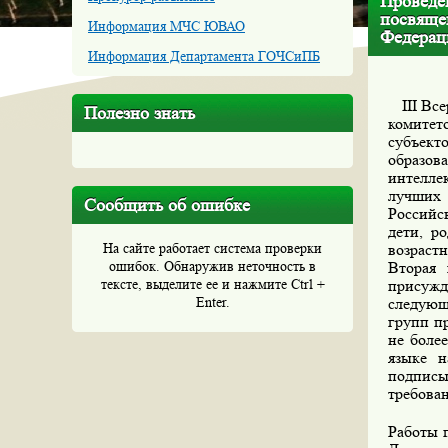
Проведен
посвяще
Информация МЧС ЮВАО
Федерац
Информация Департамента ГОЧСиПБ
III
Все
Полезно знать
комитет
субъект
образов
интелле
лучших
Сообщить об ошибке
Российс
дети, р
На сайте работает система проверки
возрастн
ошибок. Обнаружив неточность в
Вторая
тексте, выделите ее и нажмите Ctrl +
присужд
Enter.
следующ
групп пр
не боле
языке н
подписы
требован
Работы 