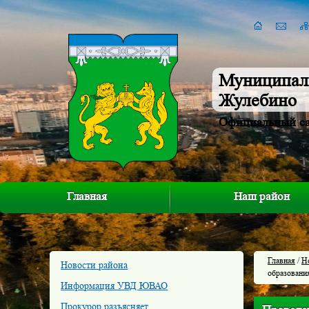
Муниципал
Жулебино
Официальный с
Главная
Наш район
Главная
/
Н
Новости района
образовани
Информация УВД ЮВАО
Прокурор разъясняет