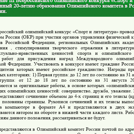
ие III Всероссийского олимпийского конкурса «Спорт и
нный 20-летию образования Олимпийского комитета в Р
ии.
российский олимпийский конкурс «Спорт и литература» пров
ом России (ОКР) при участии органов управления физической к
ов Российской Федерации, региональных Олимпийских акад
ания , стимулирования творческого отражения в литератур
ктуально-нравственных ценностей спорта и олимпийского
 работ для присуждения наград Международного олимпий
кой Федерации. Участвовать в конкурсе имеют граждане Росс
одители которых имеют российское гражданство. Награды пр
ых категориях: 1) Первая группа: до 12 лет по состоянию на 31 
 группа: от 12 до 18 лет по состоянию на 31 августа 2
аются за оригинальные работы, в основе которых «олимпийски
их олимпийских ценностей: совершенство, дружба, уважение.
едставляют сочинение объемом до 4-х страниц и его тезисы (к
е половины страницы. Рукописи сочинений и их тезисы выпо
а компьютере в формате А4 и представляются в двух экз
ваются автором на обороте в нижней части каждого листа. Раб
иям данного положения, рассматриваться не будут.
представляются в Олимпийский комитет России почтой по адрес