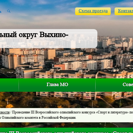
Схема проезда
Контак
ьный округ Выхино-
айт
Глава МО
Сове
овости
/ Проведение III Всероссийского олимпийского конкурса «Спорт и литература» 
я Олимпийского комитета в Российской Федерации.