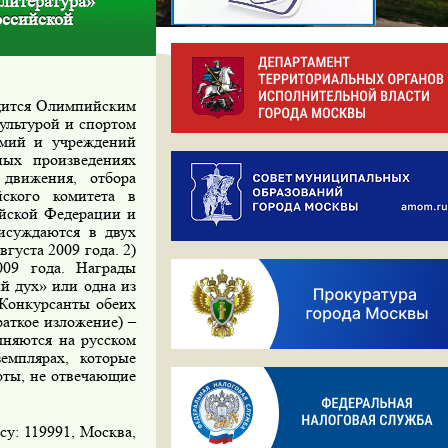
 литература»
оссийской
одится Олимпийским
ультурой и спортом
емий и учреждений
ных произведениях
 движения, отбора
ского комитета в
ийской Федерации и
исуждаются в двух
августа 2009 года.
2)
009 года.
Награды
й дух» или одна из
 Конкурсанты обеих
раткое изложение) –
лняются на русском
емплярах, которые
оты, не отвечающие
у: 119991, Москва,