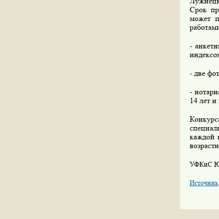
Лужнецк
Срок пр
может п
работам
- анкет
индексом
- две фо
- нотари
14 лет и
Конкурс
специал
каждой 
возраст
УФКиС 
Источник