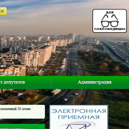
ты
т депутатов
Администрация
посвященный 20-летию