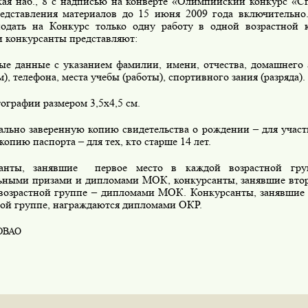
ая наб., 8 с надписью на конверте «Олимпийский конкурс «Сп
едставления материалов до 15 июня 2009 года включительно
одать на Конкурс только одну работу в одной возрастной к
и конкурсанты представляют:
ные данные с указанием фамилии, имени, отчества, домашнего 
), телефона, места учебы (работы), спортивного зания (разряда).
тографии размером 3,5
x
4,5 см.
ально заверенную копию свидетельства о рождении – для участ
 копию паспорта – для тех, кто старше 14 лет.
анты, занявшие
первое место в каждой возрастной гру
ьными призами и дипломами МОК, конкурсанты, занявшие второ
возрастной группе – дипломами МОК. Конкурсанты, занявшие 
ной группе, награждаются дипломами ОКР.
ЮВАО