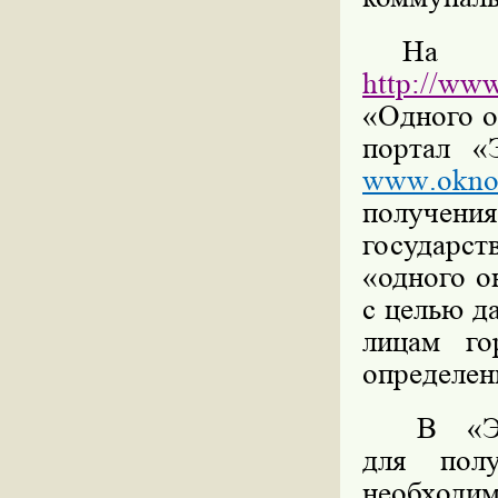
На 
http://www
«Одного о
портал «
www
.
okn
получения
государс
«одного о
с целью д
лицам го
определен
В
«
для пол
необход