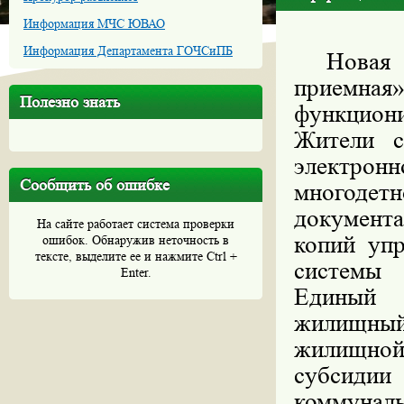
Информация МЧС ЮВАО
Информация Департамента ГОЧСиПБ
Новая
приемная
Полезно знать
функцион
Жители с
электрон
Сообщить об ошибке
многоде
документ
На сайте работает система проверки
копий упр
ошибок. Обнаружив неточность в
тексте, выделите ее и нажмите Ctrl +
системы
Enter.
Единый 
жилищный
жилищной
субсиди
коммуналь