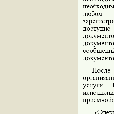
необходим
любом 
зарегист
доступн
документ
документ
сообщен
документо
После
организа
услуги.
исполнени
приемной»
«Элек