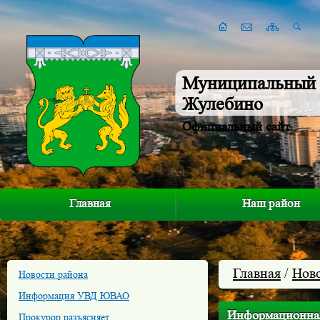
Муниципальный 
Жулебино
Официальный сайт
Главная
Наш район
Главная
/
Нов
Новости района
Информация УВД ЮВАО
Информационная
Прокурор разъясняет