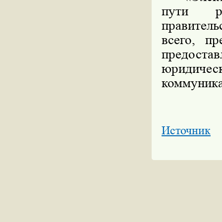
пути ре
правитель
всего, пр
предостав
юридичес
коммуника
Источник