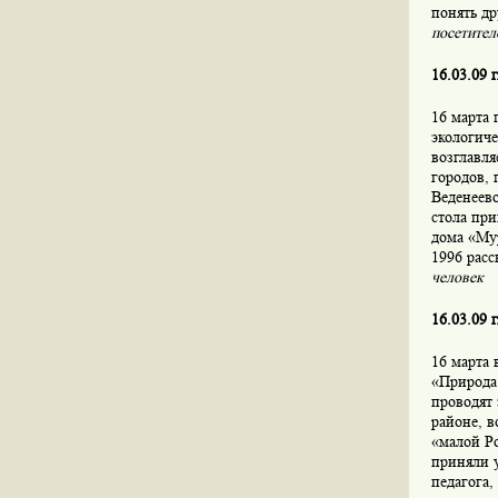
понять др
посетител
16.03.09 
16 марта 
экологиче
возглавля
городов, 
Веденеево
стола пр
дома «Му
1996 расс
человек
16.03.09 
16 марта 
«Природа
проводят
районе, 
«малой Р
приняли 
педагога,