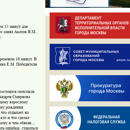
ем 15 минут для
о занял Акатов В.М.,
.
ременем 10 минут. В
рина Е.М. Победители
состоялся спектакль
 Андрея Смирнова
ждому взрослому
ину рождения
 что отдыхает на
кто и что сделал
ому и чем обязан.,,
ть ошибки, стараться