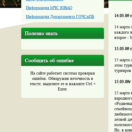
Информация МЧС ЮВАО
14.03.09 
Информация Департамента ГОЧСиПБ
14 марта
каждого и
Полезно знать
второе - 
15.03.09 
Сообщить об ошибке
15 марта
этом турн
турниров
На сайте работает система проверки
ошибок. Обнаружив неточность в
15.03.09г
тексте, выделите ее и нажмите Ctrl +
Enter.
15 марта 
народного
«Родненьк
семейном
любимого 
летней да
полезного
Но, в кон