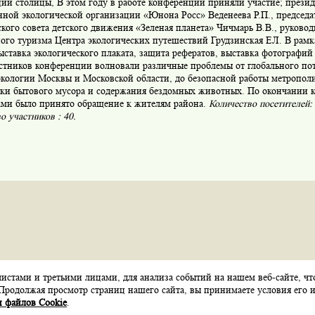
ий столицы, В этом году в работе конференции приняли участие; прези
ной экологической организации «Юнона Росс» Веденеева Р.П., председа
кого совета детского движения «Зеленая планета» Чичмарь В.В., руковод
ого туризма Центра экологических путешествий Грудзинская ЕЛ. В рам
ставка экологического плаката, защита рефератов, выставка фотографий
астников конференции волновали различные проблемы от глобального по
экологии Москвы и Московской области, до безопасной работы метрополи
тки бытового мусора и содержания бездомных животных. По окончании 
ами было принято обращение к жителям района.
Количество посетителей:
о участников : 40.
стами и третьими лицами, для анализа событий на нашем веб-сайте, чт
Карта сайта
Контакты
Обратная связь
Продолжая просмотр страниц нашего сайта, вы принимаете условия его и
 файлов Cookie
.