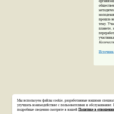
организац
обществен
методичес
молодежн
прошла вы
тему. Уч
планете, 
перерабо
участник
Количеств
Источник
Мы используем файлы cookie, разработанные нашими специали
Создание сайтов
улучшать взаимодействие с пользователями и обслуживание. 
Веб-студия
itsoft
подробные сведения смотрите в нашей
Политике в отношении