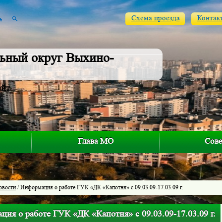
Схема проезда
Контак
ьный округ Выхино-
айт
Глава МО
Сове
овости
/ Информация о работе ГУК «ДК «Капотня» с 09.03.09-17.03.09 г.
ия о работе ГУК «ДК «Капотня» с 09.03.09-17.03.09 г.