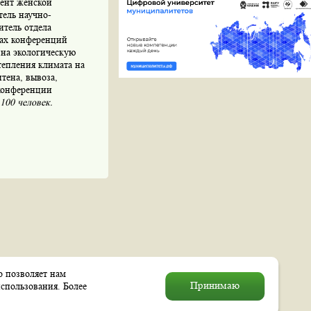
дент женской
тель научно-
итель отдела
ках конференций
 на экологическую
тепления климата на
тена, вывоза,
конференции
 100 человек.
о позволяет нам
© 2004–2026 Муниципальное
Принимаю
спользования. Более
образование «Выхино–Жулебино»