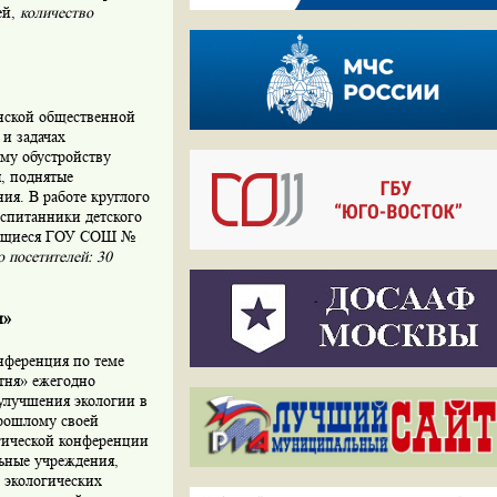
ей,
количество
енской общественной
 и задачах
ому обустройству
ы, поднятые
ия. В работе круглого
спитанники детского
учащиеся ГОУ СОШ №
о посетителей: 30
и»
нференция по теме
тня» ежегодно
улучшения экологии в
прошлому своей
огической конференции
ьные учреждения,
и экологических