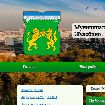
Муниципал
Жулебино
Официальный с
Главная
Наш район
Главная
/
Н
Новости района
Информация УВД ЮВАО
Информац
Прокурор разъясняет