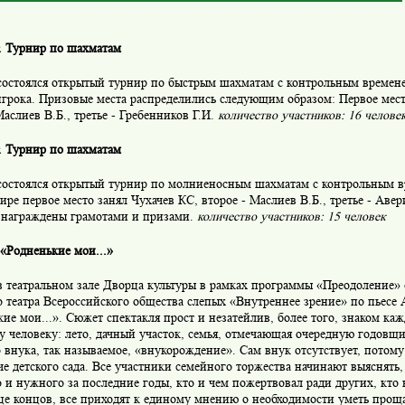
г. Турнир по шахматам
 состоялся открытый турнир по быстрым шахматам с контрольным времен
грока. Призовые места распределились следующим образом: Первое мест
Маслиев В.Б., третье - Гребенников Г.И.
количество участников: 16 человек
г. Турнир по шахматам
 состоялся открытый турнир по молниеносным шахматам с контрольным в
ире первое место занял Чухачев КС, второе - Маслиев В.Б., третье - Аве
 награждены грамотами и призами.
количество участников: 15 человек
 «Родненькие мои...»
в театральном зале Дворца культуры в рамках программы «Преодоление» 
 театра Всероссийского общества слепых «Внутреннее зрение» по пьесе
ие мои...». Сюжет спектакля прост и незатейлив, более того, знаком ка
у человеку: лето, дачный участок, семья, отмечающая очередную годовщ
внука, так называемое, «внукорождение». Сам внук отсутствует, потому
че детского сада. Все участники семейного торжества начинают выяснять, 
 и нужного за последние годы, кто и чем пожертвовал ради других, кто к
це концов, все приходят к единому мнению о необходимости уметь проща