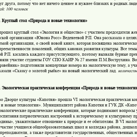
уг друга, потому что нет ничего ценнее и нужнее близких и родных люд
ей: 100 человек
г. Круглый стол «Природа и новые технологии»
прошел круглый стол «Экология и общество» с участием председателя ж
ской организации «Юнона Росс» Веденеевой Р.П. Она рассказала о целях
емой организации, о своей новой книге, которая посвящена экологическ
преемственности поколений, общих канонах развития культуры. Все тем
й Р.П. касались каждого присутствующего, поэтому вызвали бурные прен
иняли участие студенты ГОУ СПО КАИР № 27 имени П.М.Вострухина. Во
равейник» подготовили концертные номера на экологическую тему, а 
казали «Сказку о золотой рыбке» на новый экологический лад.
количеств
г. Экологическая практическая конференция «Природа и новые технологи
во Дворце культуры «Капотня» прошла VI экологическая практическая ко
 и новые технологии». Муниципалитет района Капотня и ГУК ДК «Капо
 экологические практические конференции, которые поднимают вопросы 
воспитания патриотических настроений к историческому и культурному 
одины», уважительное отношение к природе и ее обитателям. В VI экол
участие учащиеся общеобразовательных школ и колледжа района, дошкол
 преподаватели, а также представители государственных, общественных 