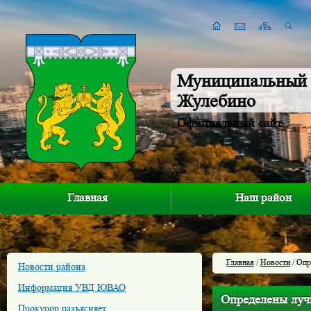
Муниципальный 
Жулебино
Официальный сайт
Главная
Наш район
Главная
/
Новости
/ Опр
Новости района
Информация УВД ЮВАО
Определены луч
Прокурор разъясняет